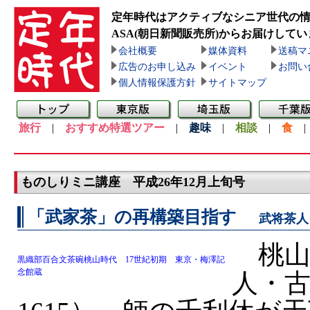
定年時代はアクティブなシニア世代の
ASA(朝日新聞販売所)
からお届けしてい
会社概要
媒体資料
送稿マ
広告のお申し込み
イベント
お問い
個人情報保護方針
サイトマップ
旅行
|
おすすめ特選ツアー
|
趣味
|
相談
|
食
ものしりミニ講座 平成26年12月上旬号
「武家茶」の再構築目指す
武将茶人
桃山
黒織部百合文茶碗桃山時代 17世紀初期 東京・梅澤記
念館蔵
人・古