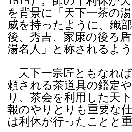
1615）。師の千利休が
を背景に「天下一茶の湯
威を持ったように、織
後、秀吉、家康の後ろ盾
湯名人」と称されるよ
天下一宗匠ともなれば
頼される茶道具の鑑定
り、茶会を利用した天下
報のやりとりも重要な
は利休が行ったことと