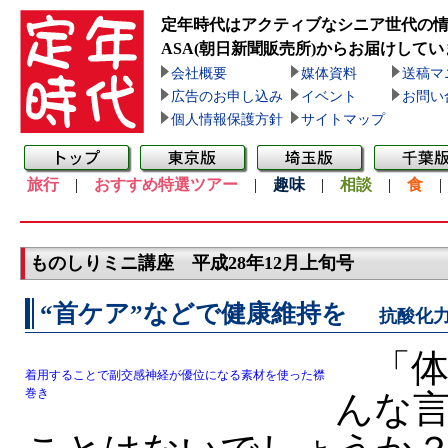
定年時代はアクティブなシニア世代の
ASA(朝日新聞販売所)
からお届けしてい
会社概要
媒体資料
送稿マ
広告のお申し込み
イベント
お問い
個人情報保護方針
サイトマップ
旅行
|
おすすめ特選ツアー
|
趣味
|
相談
|
食
ものしりミニ講座 平成28年12月上旬号
“首ケア”などで健康維持を
抗酸化
「体
着用することで副交感神経が優位になる素材を使った襟
巻き
んな