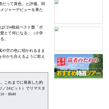
際だって異色」と評価。同
でメジャーデビューを果た
はCD4枚組ベスト盤「ボ
は愛とて何になる」（小学
きる。
風や空の色に招かれるまま
を分かち合えるように歌え
ム。これまでに発表した約
ツ／24ビット）でリマスタ
0・8049