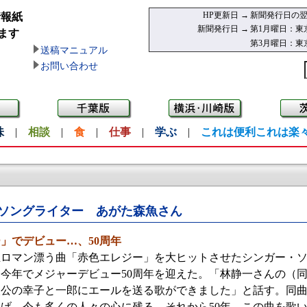
HP更新日 →
新聞発行日の翌
情報紙
新聞発行日 →
第1月曜日：東
ます
第3月曜日：東
送稿マニュアル
お問い合わせ
味
|
相談
|
食
|
仕事
|
学ぶ
|
これは便利これは楽
ソングライター あがた森魚さん
」でデビュー…、50周年
正ロマン漂う曲「赤色エレジー」を大ヒットさせたシンガー・
、今年でメジャーデビュー50周年を迎えた。「林静一さんの（
公の幸子と一郎にエールを送る歌ができました」と話す。同曲
げ、今も多くの人々の心に残る。それから50年、この曲を歌