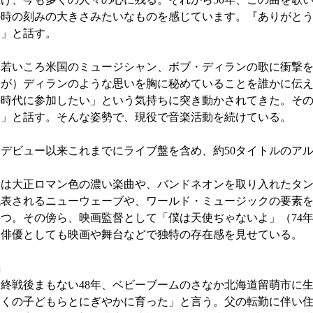
の時の刻みの大きさみたいなものを感じています。『ありがと
す」と話す。
若いころ米国のミュージシャン、ボブ・ディランの歌に衝撃を
分が）ディランのような思いを胸に秘めていることを誰かに伝
時代に参加したい」という気持ちに突き動かされてきた。その
い」と話す。そんな姿勢で、現役で音楽活動を続けている。
デビュー以来これまでにライブ盤を含め、約50タイトルのア
は大正ロマン色の濃い楽曲や、バンドネオンを取り入れたタン
代表されるニューウェーブや、ワールド・ミュージックの要素
つ。その傍ら、映画監督として「僕は天使ぢゃないよ」（74年
、俳優としても映画や舞台などで独特の存在感を見せている。
」
終戦後まもない48年、ベビーブームのさなか北海道留萌市に
多くの子どもらとにぎやかに育った」と言う。父の転勤に伴い