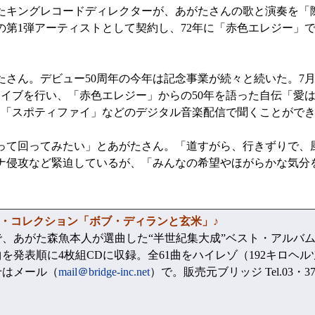
たキングレコードディレクターが、あがたさんの歌と演奏を「
第1弾アーティストとして契約し、72年に「赤色エレジー」
ん。デビュー50周年の今年は記念事業が続々と続いた。7月
ライブを行い、「赤色エレジー」からの50年を語った自伝「愛
3曲を「スポティファイ」などのデジタル音楽配信で聞くことがで
って回ってみたい」とあがたさん。「道すがら、行きずりで、
ナ侵攻など緊迫しているが、「みんなの希望やほがらかな気分
イブ・コレクション「ボブ・ディランと玄米」♪
、あがた森魚本人が選曲した“半世紀集大成”ベスト・アルバ
を発表順に4枚組CDに収録。全61曲をハイレゾ（192キロヘル
せはメール（
mail＠bridge-inc.net
）で。販売元ブリッジ Tel.03・371