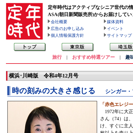
定年時代はアクティブなシニア世代の
ASA(朝日新聞販売所)
からお届けしてい
会社概要
媒体資料
広告のお申し込み
イベント
個人情報保護方針
サイトマップ
旅行
|
おすすめ特選ツアー
|
趣
横浜･川崎版 令和4年12月号
時の刻みの大きさ感じる
シンガー・
「赤色エレジー
1972年に大
さん（74）は
け、すぐに主人
枚以上を売り上