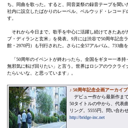
ち、同曲を歌った。すると、同音楽祭の録音テープを聞い
社内に設立したばかりのレーベル、ベルウッド・レコードの
す。
それから今日まで、歌手を中心に活躍し続けてきたあがたさ
ブ・ディランと玄米」を発表、9月には渋谷で50周年記念
館・2970円）も刊行された。さらに全57アルバム、73
「50周年のイベントが終わったら、全国をギター一本持
無邪気に転げ回りたい」と言う。世界はロシアのウクライ
たらいいな、と思っています」。
♪ 50周年記念企画アーカ
デビュー作から最新作まで
50タイトルの中から、代表曲
リング。5555円。問い合わ
http://bridge-inc.net