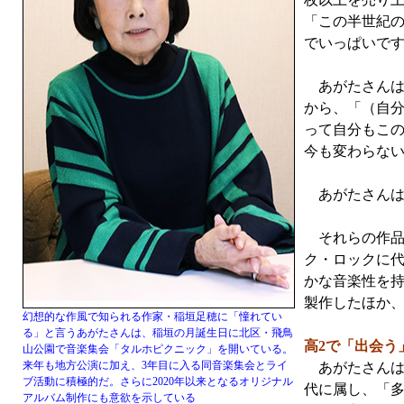
「この半世紀
でいっぱいで
あがたさんは
から、「（自
って自分もこの
今も変わらな
あがたさんは
それらの作品
ク・ロックに
かな音楽性を持
製作したほか
幻想的な作風で知られる作家・稲垣足穂に「憧れてい
る」と言うあがたさんは、稲垣の月誕生日に北区・飛鳥
高2で「出会う
山公園で音楽集会「タルホピクニック」を開いている。
来年も地方公演に加え、3年目に入る同音楽集会とライ
あがたさんは
ブ活動に積極的だ。さらに2020年以来となるオリジナル
代に属し、「
アルバム制作にも意欲を示している