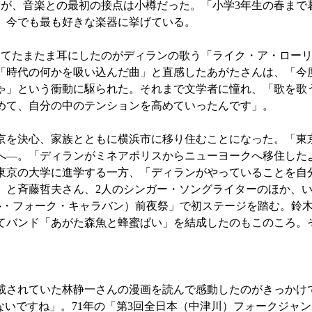
が、音楽との最初の接点は小樽だった。「小学3年生の春まで
、今でも最も好きな楽器に挙げている。
てたまたま耳にしたのがディランの歌う「ライク・ア・ローリ
「時代の何かを吸い込んだ曲」と直感したあがたさんは、「今
ゃ」という衝動に駆られた。それまで文学者に憧れ、「歌を歌
めて、自分の中のテンションを高めていったんです」。
を決心、家族とともに横浜市に移り住むことになった。「東
へ—。「ディランがミネアポリスからニューヨークへ移住した
東京の大学に進学する一方、「ディランがやっていることを自
）と斉藤哲夫さん、2人のシンガー・ソングライターのほか、
ル・フォーク・キャラバン）前夜祭」で初ステージを踏む。鈴
てバンド「あがた森魚と蜂蜜ぱい」を結成したのもこのころ。
されていた林静一さんの漫画を読んで感動したのがきっかけ
ないですね」。71年の「第3回全日本（中津川）フォークジャ