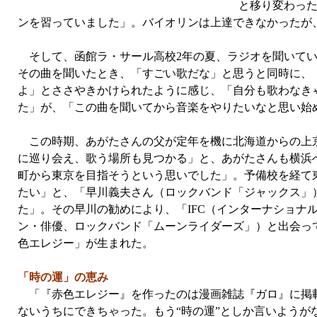
と移り変わった
ンを習っていました」。バイオリンは上達できなかったが
そして、函館ラ・サール高校2年の夏、ラジオを聞いてい
その曲を聞いたとき、「すごい歌だな」と思うと同時に、
よ」とささやきかけられたように感じ、「自分も歌わなき
た」が、「この曲を聞いてから音楽をやりたいなと思い始
この時期、あがたさんの父が定年を機に北海道からの上京
に巡り会え、歌う場所も見つかる」と、あがたさんも横浜
町から東京を目指そうという思いでした」。予備校を経て
たい」と、「早川義夫さん（ロックバンド「ジャックス」
た」。その早川の勧めにより、「IFC（インターナショナ
ン・俳優、ロックバンド「ムーンライダーズ」）と出会っ
色エレジー」が生まれた。
「時の運」の恵み
「『赤色エレジー』を作ったのは漫画雑誌『ガロ』に掲載
ないうちにできちゃった。もう“時の運”としか言いようが