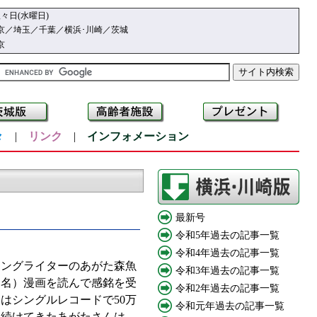
々日(水曜日)
京／埼玉／千葉／横浜･川崎／茨城
京
々
|
リンク
|
インフォメーション
最新号
令和5年過去の記事一覧
令和4年過去の記事一覧
ソングライターのあがた森魚
令和3年過去の記事一覧
同名）漫画を読んで感銘を受
令和2年過去の記事一覧
はシングルレコードで50万
令和元年過去の記事一覧
い続けてきたあがたさんは、