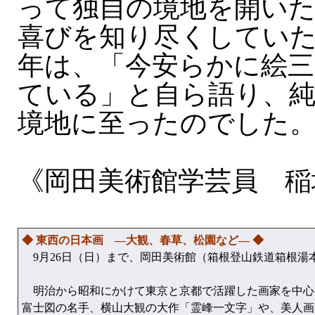
って独自の境地を開い
喜びを知り尽くしてい
年は、「今安らかに絵三
ている」と自ら語り、
境地に至ったのでした
《岡田美術館学芸員 稲
◆ 東西の日本画 —大観、春草、松園など— ◆
9月26日（日）まで、岡田美術館（箱根登山鉄道箱根湯
明治から昭和にかけて東京と京都で活躍した画家を中心に
富士図の名手、横山大観の大作「霊峰一文字」や、美人画