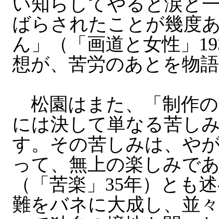
い知らしてやると涙と
ばらされたことが幾度
ん」（「画道と女性」19
想が、苦労のあとを物
松園はまた、「制作の
には決して単なる苦し
す。その苦しみは、や
って、無上の楽しみで
（「苦楽」35年）とも
難をバネに大成し、並