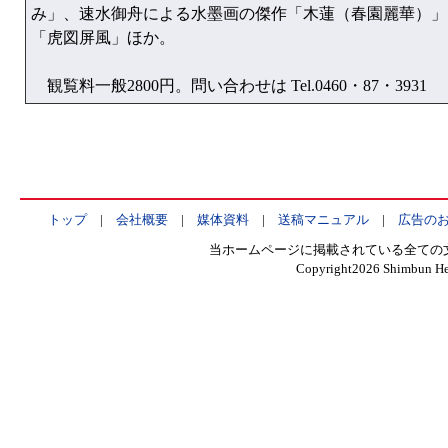
み」、速水御舟による水墨画の傑作「木蓮（春園麗華）」
「虎図屏風」ほか。
観覧料一般2800円。問い合わせは Tel.0460・87・3931
トップ
|
会社概要
|
媒体資料
|
送稿マニュアル
|
広告の
当ホームページに掲載されている全ての
Copyright
2026 Shimbun Hen