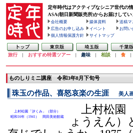
定年時代はアクティブなシニア世代の
ASA(朝日新聞販売所)
からお届けしてい
会社概要
媒体資料
送稿マ
広告のお申し込み
イベント
お問い
個人情報保護方針
サイトマップ
旅行
|
おすすめ特選ツアー
|
趣味
|
相談
|
食
ものしりミニ講座 令和3年8月下旬号
珠玉の作品、喜怒哀楽の生涯
美人
上村松園（
上村松園「汐くみ」（部分）
昭和16年（1941） 岡田美術館蔵
ょうえん）