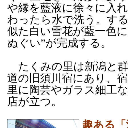
や縁を藍液に徐々に入れ
わったら水で洗う。す
似た白い雪花が藍一色に
ぬぐい”が完成する。
たくみの里は新潟と群
道の旧須川宿にあり、宿
里に陶芸やガラス細工な
店が立つ。
趣ある「