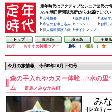
定年時代はアクティブなシニア世代の
ASA(朝日新聞販売所)
からお届けしてい
会社概要
媒体資料
送稿マ
広告のお申し込み
イベント
お問い
個人情報保護方針
サイトマップ
旅行
|
おすすめ特選ツアー
|
趣味
|
相談
|
食
今月の旅情報 令和5年10月下旬号
森の手入れやカヌー体験…“水の里
ム
群馬／みなかみ町
みな
北部