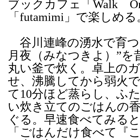
ブックカフェ「Walk On
「futamimi」で楽しめる
谷川連峰の湧水で育つ
月夜（みなつきよ）”を
丸い釜で炊く。卓上の
せ、沸騰してから弱火で
て10分ほど蒸らし、ふ
い炊き立てのごはんの
ぐる。早速食べてみる
「ごはんだけ食べて『