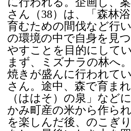
に行われる。企画し、案
さん（38）は、「森林
育むための間伐など行
の環境の中で自身を見つ
やすことを目的にして
まず、ミズナラの林へ
焼きが盛んに行われて
さん。途中、森で育まれ
（ははそ）の泉」など
かみ町産の米から作ら
を楽しんだ後、のこぎ