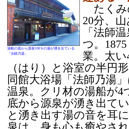
たくみ
20分、
「法師温
つ。187
湯船の底から源泉100％の湯が湧き出ている
業。太い
「法師乃湯」
（はり）と浴室の半円形
同館大浴場「法師乃湯」
温泉。クリ材の湯船が4
底から源泉が湧き出て
と湧き出す湯の音を耳
泉は、身も心も癒やさ