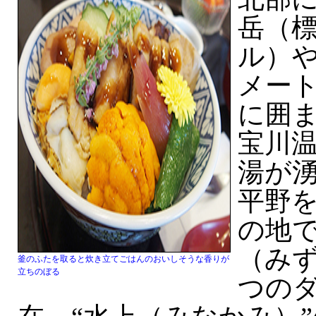
岳（標
ル）や
メー
に囲
宝川温
湯が
平野
の地
（みず
釜のふたを取ると炊き立てごはんのおいしそうな香りが
立ちのぼる
つの