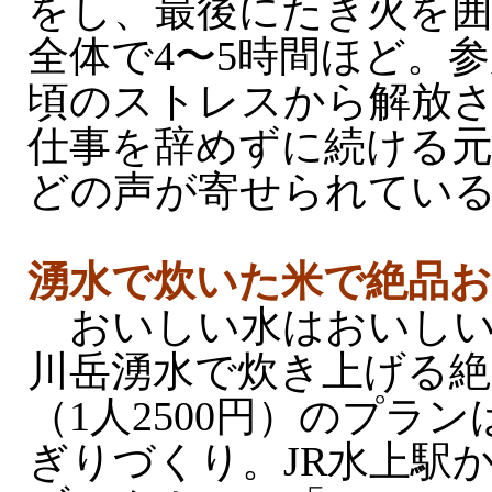
をし、最後にたき火を
全体で4〜5時間ほど。
頃のストレスから解放
仕事を辞めずに続ける
どの声が寄せられてい
湧水で炊いた米で絶品
おいしい水はおいしい
川岳湧水で炊き上げる
（1人2500円）のプラ
ぎりづくり。JR水上駅か