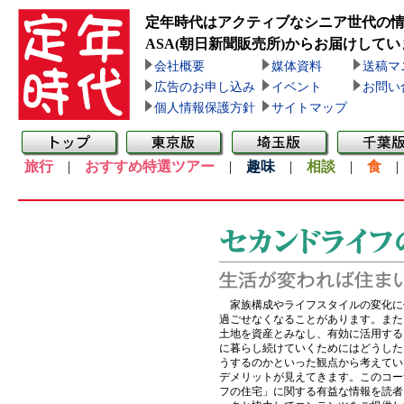
定年時代はアクティブなシニア世代の
ASA(朝日新聞販売所)
からお届けしてい
会社概要
媒体資料
送稿マ
広告のお申し込み
イベント
お問い
個人情報保護方針
サイトマップ
旅行
|
おすすめ特選ツアー
|
趣味
|
相談
|
食
家族構成やライフスタイルの変化に
過ごせなくなることがあります。また
土地を資産とみなし、有効に活用する
に暮らし続けていくためにはどうした
うするのかといった観点から考えてい
デメリットが見えてきます。このコー
フの住宅」に関する有益な情報を読者