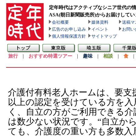
定年時代はアクティブなシニア世代の
ASA(朝日新聞販売所)
からお届けしてい
会社概要
媒体資料
送稿マ
広告のお申し込み
イベント
お問い
個人情報保護方針
サイトマップ
旅行
|
おすすめ特選ツアー
|
趣味
|
相談
|
食
介護付有料老人ホームは、要支
以上の認定を受けている方を入
く、自立の方がご利用できる介
は数少ない状況です。“自立か
ても、介護度の重い方も多数入