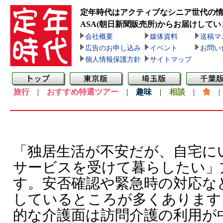
定年時代はアクティブなシニア世代の
ASA(朝日新聞販売所)
からお届けしてい
会社概要
媒体資料
送稿マ
広告のお申し込み
イベント
お問い
個人情報保護方針
サイトマップ
旅行
|
おすすめ特選ツアー
|
趣味
|
相談
|
食
「独居生活が不安だが、自宅に
サービスを受けて暮らしたい」
す。安否確認や緊急時の対応な
しているところが多くあります
的な介護面は訪問介護の利用が