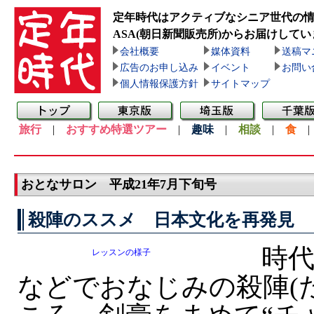
定年時代はアクティブなシニア世代の
ASA(朝日新聞販売所)
からお届けしてい
会社概要
媒体資料
送稿マ
広告のお申し込み
イベント
お問い
個人情報保護方針
サイトマップ
旅行
|
おすすめ特選ツアー
|
趣味
|
相談
|
食
おとなサロン 平成21年7月下旬号
殺陣のススメ 日本文化を再発見
時代
レッスンの様子
などでおなじみの殺陣(