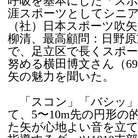
呼吸を基本にした「スポ
涯スポーツとしてシニ
（社）日本スポーツ吹矢
柳清、最高顧問：日野原
で、足立区で長くスポー
努める横田博文さん（6
矢の魅力を聞いた。
「スコン」「バシッ」
て、5〜10m先の円形の
た矢が心地よい音を立