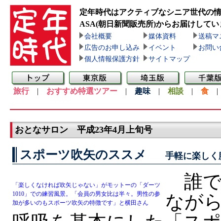
定年時代はアクティブなシニア世代の
ASA(朝日新聞販売所)
からお届けしてい
会社概要
媒体資料
送稿マ
広告のお申し込み
イベント
お問い
個人情報保護方針
サイトマップ
旅行
|
おすすめ特選ツアー
|
趣味
|
相談
|
食
おとなサロン 平成23年4月上旬号
スポーツ吹矢のススメ
手軽に楽しく
誰で
「楽しくなければ吹矢じゃない」がモットーの「ダーツ
1010」での練習風景。「会員の男女比は半々。男性の参
なが
加が多いのもスポーツ吹矢の特徴です」と横田さん