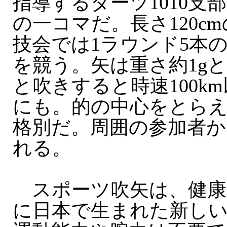
指導するダーツ1010支
の一コマだ。長さ120c
技会では1ラウンド5本
を競う。矢は重さ約1g
と吹きすると時速100k
にも。的の中心をとら
格別だ。周囲の参加者
れる。
スポーツ吹矢は、健康を
に日本で生まれた新し