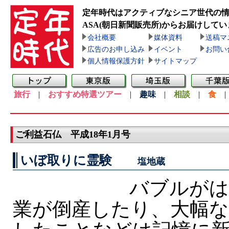
定年時代はアクティブなシニア世代の
ASA(朝日新聞販売所)
からお届けしてい
会社概要
媒体資料
送稿マ
広告のお申し込み
イベント
お問い
個人情報保護方針
サイトマップ
旅行
|
おすすめ特選ツアー
|
趣味
|
相談
|
食
ご利益石仏 平成18年1月号
いぼ取りに霊験
塩地蔵
バブルがは
業が倒産したり、大幅