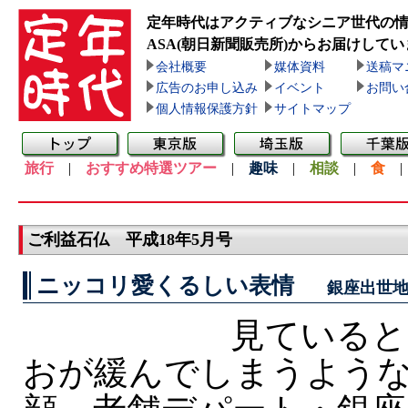
定年時代はアクティブなシニア世代の
ASA(朝日新聞販売所)
からお届けしてい
会社概要
媒体資料
送稿マ
広告のお申し込み
イベント
お問い
個人情報保護方針
サイトマップ
旅行
|
おすすめ特選ツアー
|
趣味
|
相談
|
食
ご利益石仏 平成18年5月号
ニッコリ愛くるしい表情
銀座出世地
見ていると
おが緩んでしまうよう