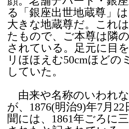
顔。老舗デパート・銀座
る「銀座出世地蔵尊」は
大きな地蔵尊だ。これ
たもので、ご本尊は隣
されている。足元に目
リほほえむ50cmほどの
していた。
由来や名称のいわれな
が、1876(明治9)年7月
聞には、1861年ごろに