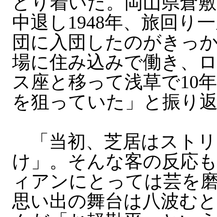
どり着いた。岡山県倉敷
中退し1948年、旅回り
団に入団したのがきっ
場に住み込みで働き、
ス座と移って浅草で10
を狙っていた」と振り
「当初、芝居はストリ
け」。そんな客の反応
ィアンにとっては芸を
思い出の舞台は八波む