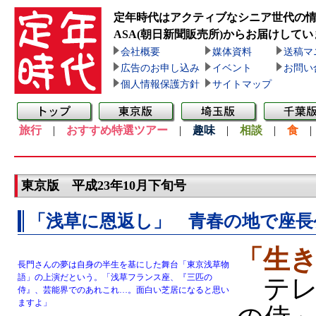
定年時代はアクティブなシニア世代の
ASA(朝日新聞販売所)
からお届けしてい
会社概要
媒体資料
送稿マ
広告のお申し込み
イベント
お問い
個人情報保護方針
サイトマップ
旅行
|
おすすめ特選ツアー
|
趣味
|
相談
|
食
東京版 平成23年10月下旬号
「浅草に恩返し」 青春の地で座長
「生
長門さんの夢は自身の半生を基にした舞台「東京浅草物
語」の上演だという。「浅草フランス座、『三匹の
テレ
侍』、芸能界でのあれこれ…。面白い芝居になると思い
ますよ」