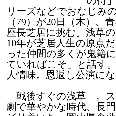
の侍
リーズなどでおなじみ
（79）が20日（木）、
座長芝居に挑む。浅草の
10年が芝居人生の原点
った仲間の多くが鬼籍に
ていればこそ」と話す
人情味。恩返し公演にな
戦後すぐの浅草—。ス
劇で華やかな時代、長