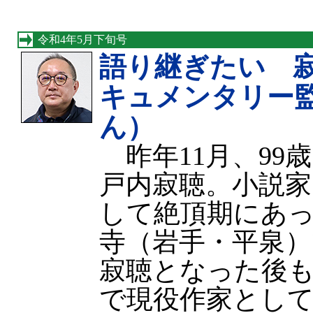
令和4年5月下旬号
語り継ぎたい 
キュメンタリー
ん）
昨年11月、99
戸内寂聴。小説家
して絶頂期にあった
寺（岩手・平泉）
寂聴となった後
で現役作家とし