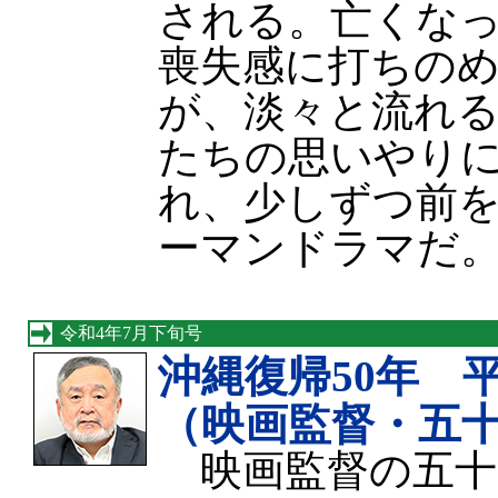
される。亡くな
喪失感に打ちの
が、淡々と流れ
たちの思いやり
れ、少しずつ前
ーマンドラマだ
令和4年7月下旬号
沖縄復帰50年 
（映画監督・五
映画監督の五十