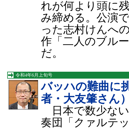
れが何より頭に
み締める。公演
った志村けんへ
作「二人のブル
だ。
令和4年6月上旬号
バッハの難曲に
者・大友肇さん
日本で数少ない
奏団「クァルテ