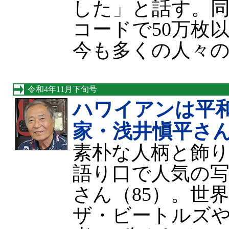
した」と話す。
コードで50万枚
今も多くの人々
令和4年11月下旬号
ハワイアンは平
家・浅井愼平さ
素朴な人柄と飾
語り口で人気の写
さん（85）。世
ザ・ビートルズや