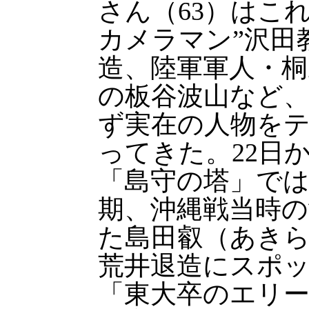
さん（63）はこ
カメラマン”沢田
造、陸軍軍人・桐
の板谷波山など
ず実在の人物を
ってきた。22日
「島守の塔」では
期、沖縄戦当時の
た島田叡（あき
荒井退造にスポ
「東大卒のエリ