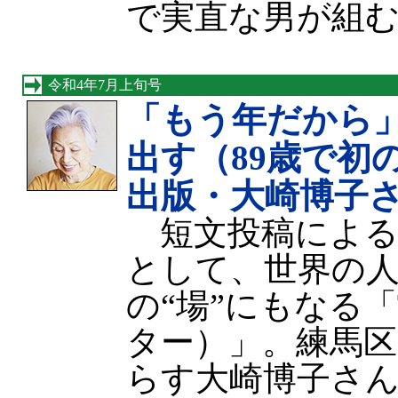
で実直な男が組
令和4年7月上旬号
「もう年だから
出す（89歳で初
出版・大崎博子
短文投稿による
として、世界の
の“場”にもなる「T
ター）」。練馬区
らす大崎博子さん