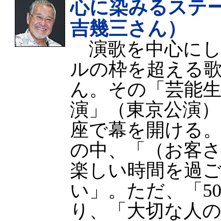
心に染みるステ
吉幾三さん）
演歌を中心にし
ルの枠を超える
ん。その「芸能生
演」（東京公演）
座で幕を開ける
の中、「（お客
楽しい時間を過
い」。ただ、「5
り、「大切な人