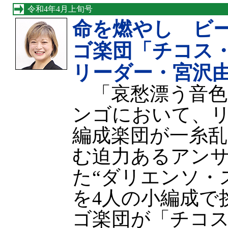
令和4年4月上旬号
命を燃やし ビ
ゴ楽団「チコス
リーダー・宮沢
「哀愁漂う音色
ンゴにおいて、
編成楽団が一糸
む迫力あるアン
た“ダリエンソ・
を4人の小編成で
ゴ楽団が「チコ