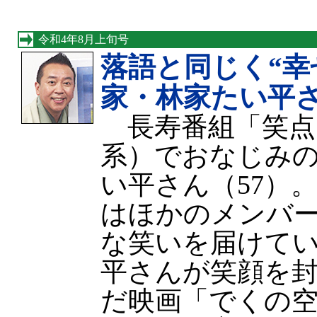
令和4年8月上旬号
落語と同じく“幸
家・林家たい平
長寿番組「笑点
系）でおなじみ
い平さん（57）
はほかのメンバ
な笑いを届けて
平さんが笑顔を
だ映画「でくの空