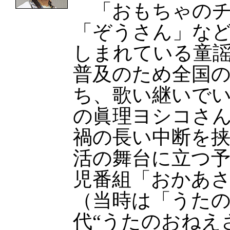
「おもちゃのチ
「ぞうさん」な
しまれている童
普及のため全国
ち、歌い継いで
の眞理ヨシコさん
禍の長い中断を挟
活の舞台に立つ予
児番組「おかあ
（当時は「うた
代“うたのおねえ