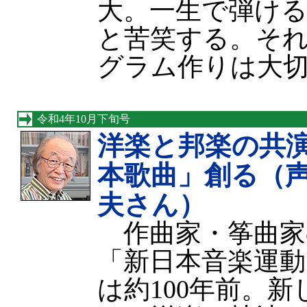
大。一生で弾け
と苦笑する。そ
グラム作りは大
令和4年10月下旬号
洋楽と邦楽の共
本歌曲」創る（
夫さん）
作曲家・筝曲家
「新日本音楽運
は約100年前。