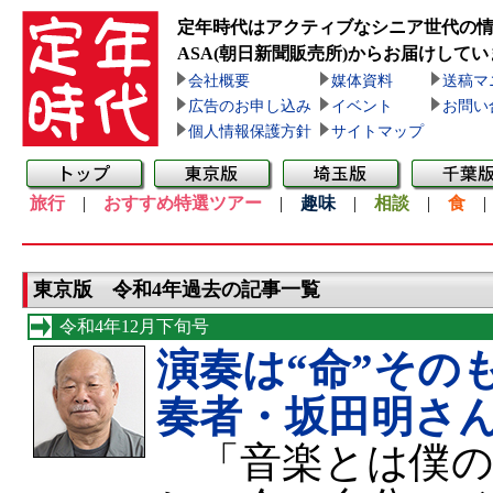
定年時代はアクティブなシニア世代の
ASA(朝日新聞販売所)
からお届けしてい
会社概要
媒体資料
送稿マ
広告のお申し込み
イベント
お問い
個人情報保護方針
サイトマップ
旅行
|
おすすめ特選ツアー
|
趣味
|
相談
|
食
東京版 令和4年過去の記事一覧
令和4年12月下旬号
演奏は“命”その
奏者・坂田明さ
「音楽とは僕の