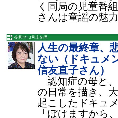
く同局の児童番
さんは童謡の魅
令和4年3月上旬号
人生の最終章、
ない（ドキュメ
信友直子さん）
認知症の母と、
の日常を描き、
起こしたドキュ
「ぼけますから