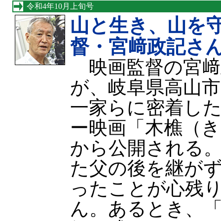
令和4年10月上旬号
山と生き、山を
督・宮﨑政記さ
映画監督の宮﨑政
が、岐阜県高山
一家らに密着し
ー映画「木樵（き
から公開される
た父の後を継が
ったことが心残
ん。あるとき、