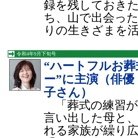
録を残しておき
ち、山で出会っ
りの生きざまを
令和4年9月下旬号
“ハートフルお葬
ー”に主演（俳優
子さん）
「葬式の練習が
言い出した母と
れる家族が繰り