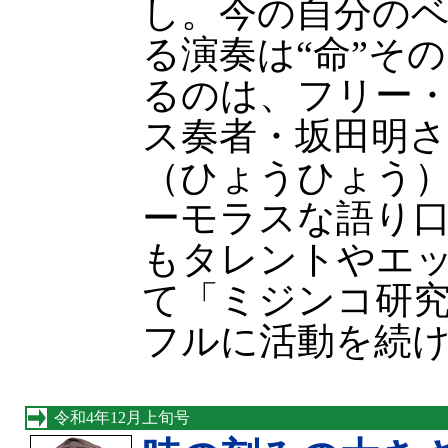
し。今の自分の
る演奏は“命”そ
るのは、フリー
ス奏者・坂田明さ
（ひょうひょう
ーモラスな語り
もタレントやエ
て「ミジンコ研
フルに活動を続
令和4年12月上旬号