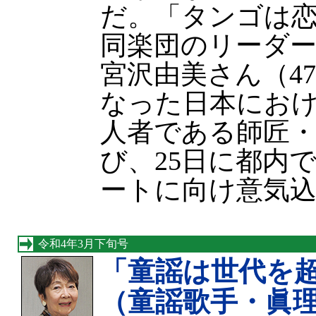
だ。「タンゴは
同楽団のリーダ
宮沢由美さん（4
なった日本にお
人者である師匠
び、25日に都内
ートに向け意気
令和4年3月下旬号
「童謡は世代を
（童謡歌手・眞