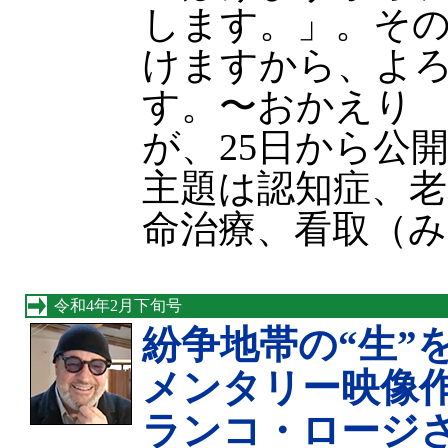
します。」。そ
けますから、よ
す。〜おかえり
が、25日から公
主題は認知症、老
命治療、看取（
令和4年2月下旬号
紛争地帯の“生”
メンタリー映像
ランコ・ロージ