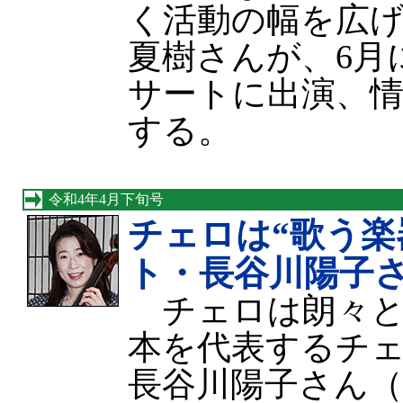
く活動の幅を広
夏樹さんが、6月
サートに出演、
する。
令和4年4月下旬号
チェロは“歌う楽
ト・長谷川陽子
チェロは朗々と
本を代表するチ
長谷川陽子さん（