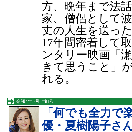
方、晩年まで法
家、僧侶として
丈の人生を送っ
17年間密着して
ンタリー映画「瀬
きて思うこと」が
れる。
令和4年5月上旬号
「何でも全力で
優・夏樹陽子さ