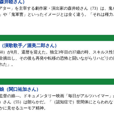
の森井睦さん）
アター」を主宰する劇作家・演出家の森井睦さん（73）は、鬼
」や「鬼軍曹」といったイメージとは全く違う。「それは権力
（演歌歌手／渥美二郎さん）
0）が8月、還暦を迎えた。独立3年目の37歳の時、スキルス
全摘出し、その後も再発や転移の恐怖と闘いながらリハビリの
れた」。
娘（関口祐加さん）
監督の娘―。ドキュメンタリー映画「毎日がアルツハイマー」
）さん（55）は朗らかだ。「（認知症で）世間体にとらわれな
かに見せるユーモア精神。