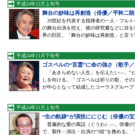
平成24年12月上旬号
舞台の妙味は再創造（俳優／平幹二朗
20世紀を代表する指揮者の一人・フルト
の舞台出演を控え、彼の研究書などに目を
界の巨匠。「舞台の妙味は再創造」と言う
平成24年11月下旬号
ゴスペルの“言霊”に命の強さ（歌手
「あきらめない人生」を伝えたい—。“ビ
しを向ける。「ゴスペルは祈りの歌。その
が中心となって結成したコーラスグループ「VOJ
平成24年11月上旬号
“生の軌跡”が演技ににじむ（俳優の
普遍的な愛の寓話（ぐうわ）—。俳優の宝
で、製作・演出・出演の“3役”を務める