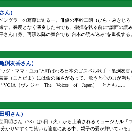
さん）
ベングラーの葛藤に迫る—。俳優の平幹二朗（ひら・みきじろう
通す。幾度となく演奏した曲でも、指揮を執る前に“譜面の読み
平さん自身、再演以降の舞台でも“台本の読み込み”を重視する
／亀渕友香さん）
ッグ・ママ・ユカ”と呼ばれる日本のゴスペル歌手・亀渕友香さ
言霊（ことだま）には命の強さがあって、歌うと心の力が満ちて
A（ヴォジャ。The Voices of Japan）」とともに…
宝田明さん）
田明さん（78）は6日（火）から上演されるミュージカル「
。「分かりやすくて笑いも適度にある中、親子の愛が輝いている