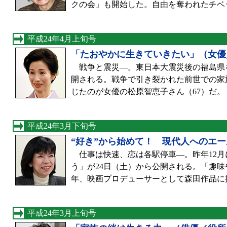
クの会」も開始した。自由を奪われたチベ
平成24年4月上旬号
「たおやかに生きていきたい」（女優
戦争と震災—。東日本大震災後の福島県を
開される。戦争で引き裂かれた前世での家
じたのが女優の松原智恵子さん（67）だ
平成24年3月下旬号
“好き”から始めて！ 現代人へのエ
仕事は快速、恋は各駅停車—。昨年12月
う」が24日（土）から公開される。「趣
年、映画プロデューサーとして森田作品に
平成24年3月上旬号