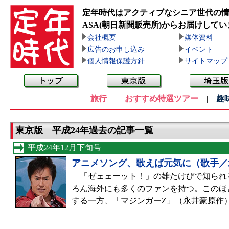
定年時代はアクティブなシニア世代の
ASA(朝日新聞販売所)
からお届けしてい
会社概要
媒体資料
広告のお申し込み
イベント
個人情報保護方針
サイトマップ
旅行
|
おすすめ特選ツアー
|
趣
東京版 平成24年過去の記事一覧
平成24年12月下旬号
アニメソング、歌えば元気に（歌手／
「ゼェェーット！」の雄たけびで知られる
ろん海外にも多くのファンを持つ。このほ
する一方、「マジンガーZ」（永井豪原作