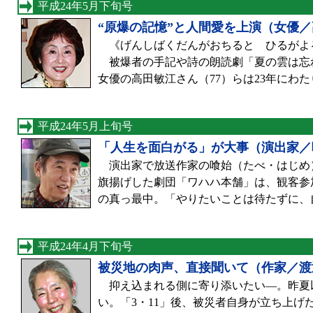
平成24年5月下旬号
“原爆の記憶”と人間愛を上演（女優
《げんしばくだんがおちると ひるがよ
被爆者の手記や詩の朗読劇「夏の雲は忘
女優の高田敏江さん（77）らは23年にわ
平成24年5月上旬号
「人生を面白がる」が大事（演出家／
演出家で放送作家の喰始（たべ・はじめ）
旗揚げした劇団「ワハハ本舗」は、観客参
の真っ最中。「やりたいことは待たずに、
平成24年4月下旬号
被災地の肉声、直接聞いて（作家／渡
抑え込まれる側に寄り添いたい—。昨夏以
い。「3・11」後、被災者自身が立ち上げ