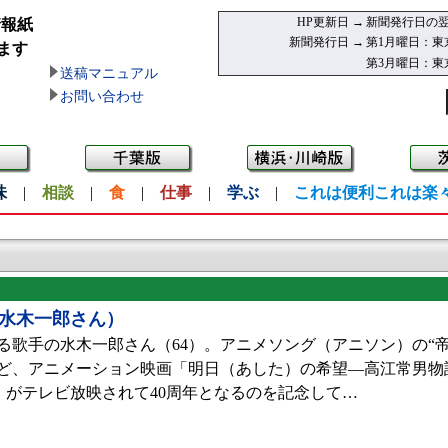
HP更新日 →
新聞発行日の翌
情報紙
新聞発行日 →
第1月曜日：東
ます
第3月曜日：東
送稿マニュアル
お問い合わせ
味
|
相談
|
食
|
仕事
|
学ぶ
|
これは便利これは楽
水木一郎さん）
歌手の水木一郎さん（64）。アニメソング（アニソン）の“帝
ど、アニメーション映画「明日（あした）の希望—高江常男物
）がテレビ放映されて40周年となるのを記念して…