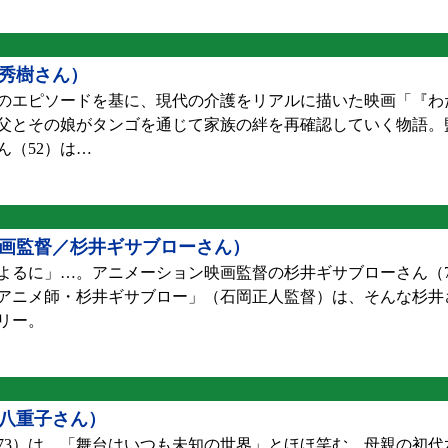
秀樹さん）
のエピソードを基に、現代の介護をリアルに描いた映画「『わ
う父とその娘がタンゴを通じて家族の絆を再確認していく物語。
（52）は…
画監督／杉井ギサブローさん）
るに」…。アニメーション映画監督の杉井ギサブローさん（7
「アニメ師・杉井ギサブロー」（石岡正人監督）は、そんな杉井
リー。
八重子さん）
3）は、「舞台はいつも未知の世界」とほほ笑む。母親の初代