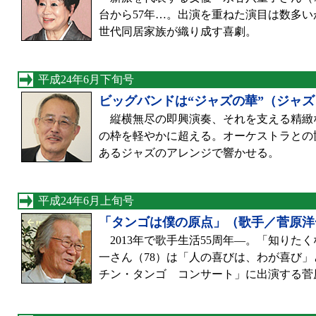
台から57年…。出演を重ねた演目は数多
世代同居家族が織り成す喜劇。
平成24年6月下旬号
ビッグバンドは“ジャズの華”（ジャ
縦横無尽の即興演奏、それを支える精緻な
の枠を軽やかに超える。オーケストラとの
あるジャズのアレンジで響かせる。
平成24年6月上旬号
「タンゴは僕の原点」（歌手／菅原洋
2013年で歌手生活55周年—。「知り
一さん（78）は「人の喜びは、わが喜び
チン・タンゴ コンサート」に出演する菅