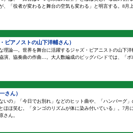
いが、「役者が変わると舞台の空気も変わる」と明言する。8月
ズ・ピアノストの山下洋輔さん）
理論—。世界を舞台に活躍するジャズ・ピアニストの山下洋輔
協演、協奏曲の作曲…。大人数編成のビッグバンドでは、「ボ
一さん）
たくないの」「今日でお別れ」などのヒット曲や、「ハンバーグ
」とほほ笑む。「タンゴのリズムが体に染み付いている」。7月
原さん。