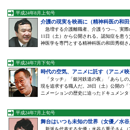
平成24年8月上旬号
介護の現実を映画に（精神科医の和田
急増する介護離職者、介護うつ―。実際
11日（土）から公開される。認知症を患
神医学を専門とする精神科医の和田秀樹さん
平成24年7月下旬号
時代の空気、アニメに託す（アニメ映
「タッチ」「銀河鉄道の夜」「あらしのよ
現を追求する職人だ。28日（土）公開の
ニメーションの歴史に迫ったドキュメンタ
平成24年7月上旬号
舞台はいつも未知の世界（女優／水谷
新派を代表する女優・水谷八重子さん（7