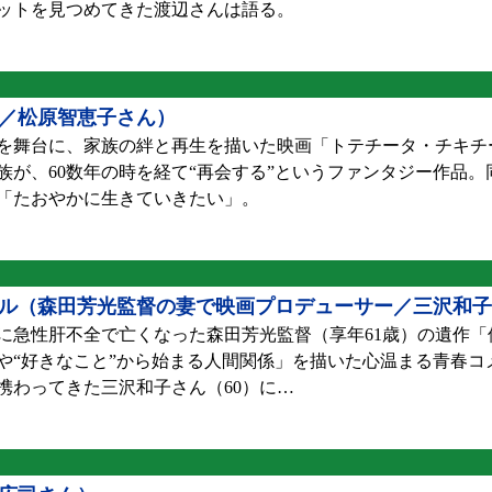
ットを見つめてきた渡辺さんは語る。
／松原智恵子さん）
舞台に、家族の絆と再生を描いた映画「トテチータ・チキチ
族が、60数年の時を経て“再会する”というファンタジー作品
。「たおやかに生きていきたい」。
ール（森田芳光監督の妻で映画プロデューサー／三沢和
に急性肝不全で亡くなった森田芳光監督（享年61歳）の遺作「
味や“好きなこと”から始まる人間関係」を描いた心温まる青春
携わってきた三沢和子さん（60）に…