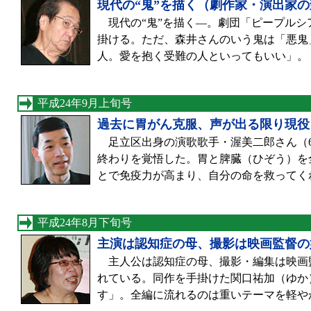
現代の“鬼”を描く（劇作家・演出家
現代の“鬼”を描く―。劇団「ピープルシ
掛ける。ただ、森井さんのいう鬼は「悪鬼
人。愛を抱く受難の人といってもいい」。
平成24年9月上旬号
過去に胃がん克服、声が出る限り現役
足立区出身の演歌歌手・渥美二郎さん（6
終わりを覚悟した。胃と脾臓（ひぞう）を
とで免疫力が高まり、自分の命を救ってく
平成24年8月下旬号
主演は認知症の母、撮影は映画監督の
主人公は認知症の母、撮影・編集は映画
れている。同作を手掛けた関口祐加（ゆか
す」。全編に流れるのは重いテーマを軽や