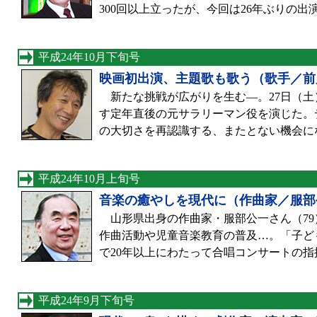
300回以上立ったが、今回は26年ぶりの出
平成24年10月下旬号
映画初出演、主題歌も歌う（歌手／前
新たな挑戦が広がりを生む—。27日（土
す定年直後の元サラリーマン役を演じた。
の大切さを再認識する、またとない機会に
平成24年10月上旬号
音楽の癒やしを現代に（作曲家／服部
山形県出身の作曲家・服部公一さん（79
作曲活動や児童音楽教育の普及…。「子ど
で20年以上にわたって合唱コンサートの
平成24年9月下旬号