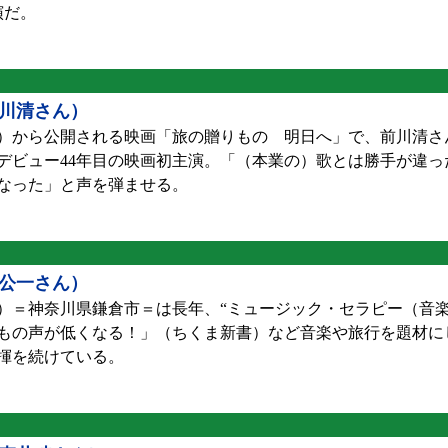
演だ。
川清さん）
）から公開される映画「旅の贈りもの 明日へ」で、前川清さん
デビュー44年目の映画初主演。「（本業の）歌とは勝手が違っ
なった」と声を弾ませる。
公一さん）
）＝神奈川県鎌倉市＝は長年、“ミュージック・セラピー（音楽
もの声が低くなる！」（ちくま新書）など音楽や旅行を題材に
指揮を続けている。