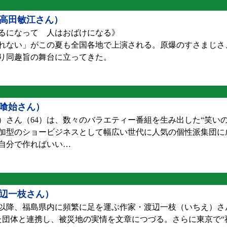
／高田敏江さん）
るになって 人はおばけになる》
れない」がこの夏も全国各地で上演される。原爆のすさまじさ
たり同趣旨の舞台に立ってきた。
喰始さん）
さん（64）は、数々のバラエティー番組を生み出した“笑いの
加型のショービジネスとして幅広い世代に人気の個性派集団に
自分で作ればいい…
辺一枝さん）
降、福島県内に頻繁に足を運ぶ作家・渡辺一枝（いちえ）さん
た団体と連携し、被災地の実情を文章につづる。さらに東京で“