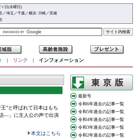
々日(水曜日)
京／埼玉／千葉／横浜･川崎／茨城
京
々
|
リンク
|
インフォメーション
最新号
令和6年過去の記事一覧
王”と呼ばれて日本はもち
令和5年過去の記事一覧
語—」に主人公の声で出演
令和4年過去の記事一覧
令和3年過去の記事一覧
本文はこちら
令和2年過去の記事一覧