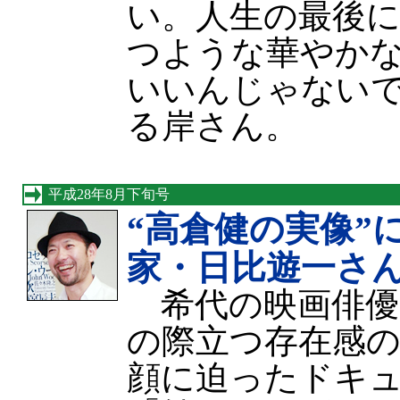
い。人生の最後
つような華やか
いいんじゃない
る岸さん。
平成28年8月下旬号
“高倉健の実像”
家・日比遊一さ
希代の映画俳優
の際立つ存在感の
顔に迫ったドキ