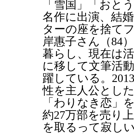
「雪国」「おと
名作に出演、結
ターの座を捨て
岸惠子さん（84）
暮らし、現在は
に移して文筆活
躍している。201
性を主人公とし
「わりなき恋」
約27万部を売り
を取るって寂し