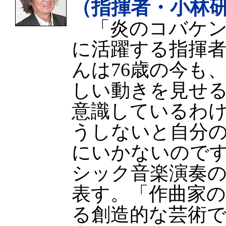
（指揮者・小林
「炎のコバケン
に活躍する指揮
んは76歳の今も
しい動きを見せ
意識しているわ
うしないと自分
にいかないので
シック音楽演奏
表す。「作曲家
る創造的な芸術で