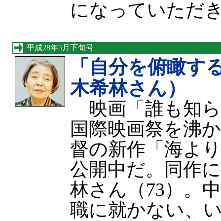
になっていただ
平成28年5月下旬号
「自分を俯瞰す
木希林さん）
映画「誰も知ら
国際映画祭を沸
督の新作「海よ
公開中だ。同作
林さん（73）。
職に就かない、い