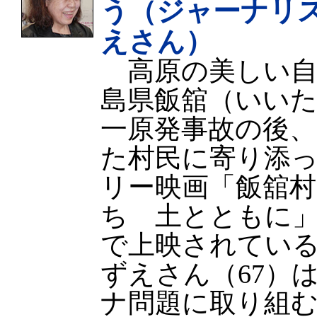
う（ジャーナリ
えさん）
高原の美しい自
島県飯舘（いい
一原発事故の後
た村民に寄り添
リー映画「飯舘
ち 土とともに
で上映されてい
ずえさん（67）
ナ問題に取り組