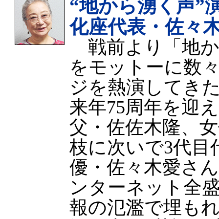
“地から湧く声”
化座代表・佐々
戦前より「地か
をモットーに数
ジを熱演してき
来年75周年を迎
父・佐佐木隆、女
枝に次いで3代目
優・佐々木愛さん
ンターネット全
報の氾濫で埋もれ