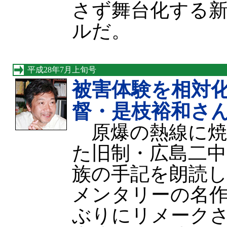
さず舞台化する
ルだ。
平成28年7月上旬号
被害体験を相対
督・是枝裕和さ
原爆の熱線に焼
た旧制・広島二中
族の手記を朗読
メンタリーの名
ぶりにリメークさ