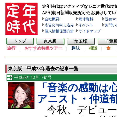
定年時代はアクティブなシニア世代の
ASA(朝日新聞販売所)
からお届けしてい
会社概要
媒体資料
送稿マ
広告のお申し込み
イベント
お問い
個人情報保護方針
サイトマップ
旅行
|
おすすめ特選ツアー
|
趣味
|
相談
|
食
東京版 平成28年過去の記事一覧
平成28年12月下旬号
「音楽の感動は
アニスト・仲道
今秋、デビュー