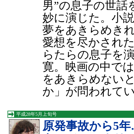
男”の息子の世話
妙に演じた。小
夢をあきらめき
愛想を尽かされ
らたらの息子を
寛。映画の中で
をあきらめない
か」が問われて
平成28年5月上旬号
原発事故から5年