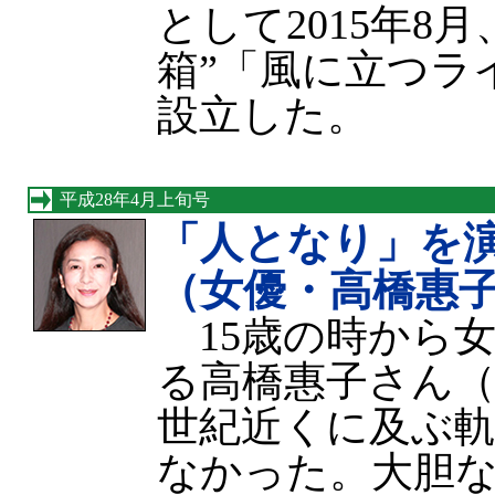
として2015年8
箱”「風に立つラ
設立した。
平成28年4月上旬号
「人となり」を
（女優・高橋惠
15歳の時から
る高橋惠子さん（
世紀近くに及ぶ
なかった。大胆