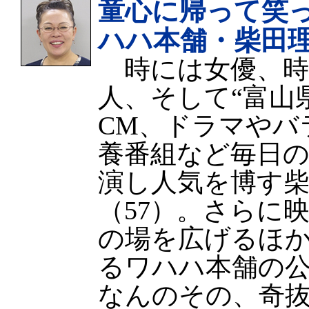
童心に帰って笑
ハハ本舗・柴田
時には女優、時
人、そして“富山
CM、ドラマやバ
養番組など毎日
演し人気を博す
（57）。さらに
の場を広げるほ
るワハハ本舗の
なんのその、奇