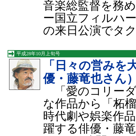
音楽総監督を務
ー国立フィルハ
の来日公演でタ
平成28年10月上旬号
「日々の営みを
優・藤竜也さん
「愛のコリーダ
な作品から「柘
時代劇や娯楽作
躍する俳優・藤竜