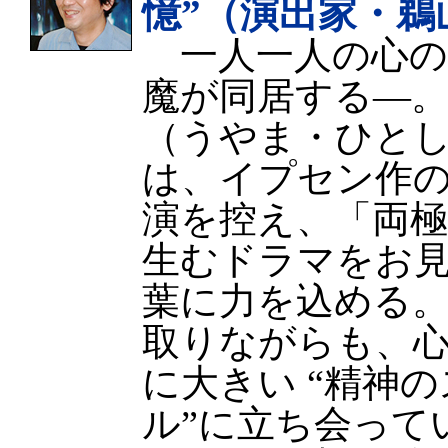
憶”（演出家・鵜
一人一人の心の
魔が同居する—
（うやま・ひとし
は、イプセン作
演を控え、「両
生むドラマをお
葉に力を込める
取りながらも、
に大きい “精神
ル”に立ち会って