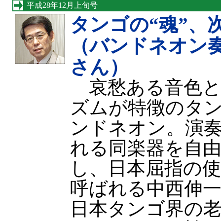
平成28年12月上旬号
タンゴの“魂”、
（バンドネオン
さん）
哀愁ある音色と
ズムが特徴のタ
ンドネオン。演
れる同楽器を自
し、日本屈指の
呼ばれる中西伸一
日本タンゴ界の