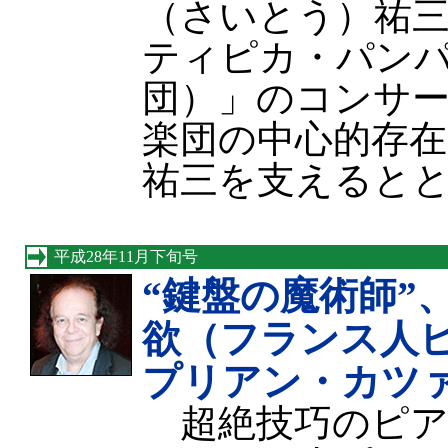
（さいとう）祐
ティピカ・パン
団）」のコンサ
楽団の中心的存
祐三を支えると
平成28年11月下旬号
“鍵盤の魔術師”
欲（フランス人
プリアン・カツ
超絶技巧のピア