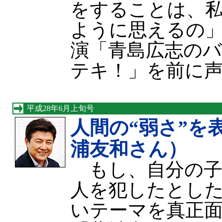
をすることは、
ように思えるの」
演「青島広志の
テキ！」を前に
平成28年6月上旬号
人間の“弱さ”を
浦友和さん）
もし、自分の子
人を犯したとし
いテーマを真正