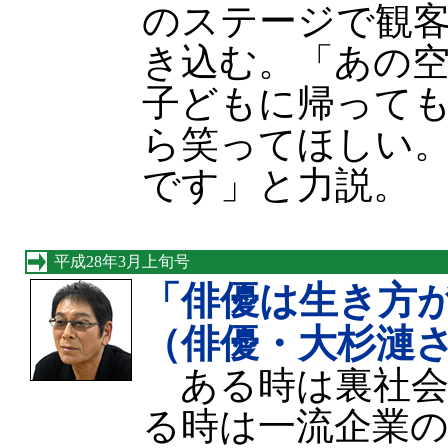
のステージで観
き込む。「あの
子どもに帰って
ら笑ってほしい
です」と力説。
平成28年3月上旬号
「俳優は生き方
（俳優・大杉漣
ある時は裏社会
る時は一流企業