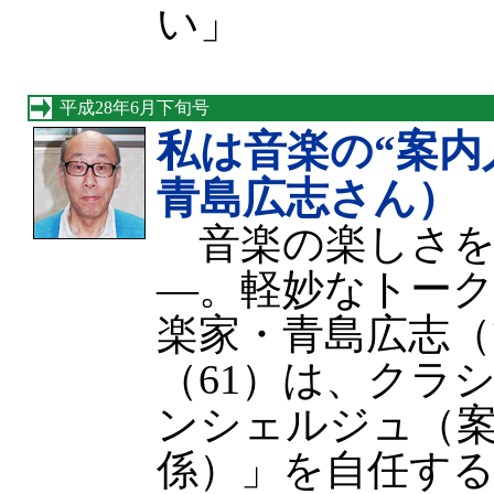
い」
平成28年6月下旬号
私は音楽の“案内
青島広志さん）
音楽の楽しさを
—。軽妙なトー
楽家・青島広志
（61）は、クラ
ンシェルジュ（
係）」を自任す