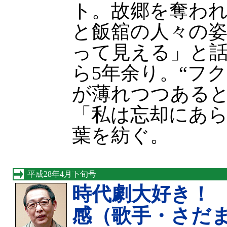
ト。故郷を奪わ
と飯舘の人々の
って見える」と
ら5年余り。“フ
が薄れつつある
「私は忘却にあ
葉を紡ぐ。
平成28年4月下旬号
時代劇大好き！
感（歌手・さだ