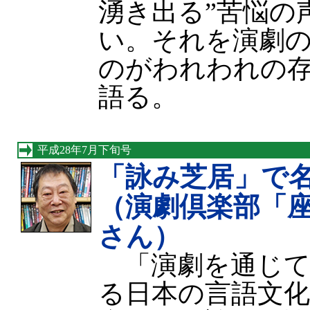
湧き出る”苦悩の
い。それを演劇
のがわれわれの
語る。
平成28年7月下旬号
「詠み芝居」で
（演劇倶楽部「
さん）
「演劇を通じて
る日本の言語文