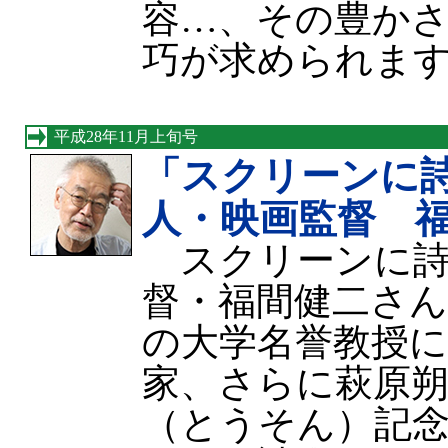
容…、その豊か
巧が求められま
平成28年11月上旬号
「スクリーンに
人・映画監督 
スクリーンに詩
督・福間健二さん
の大学名誉教授
家、さらに萩原朔
（とうそん）記