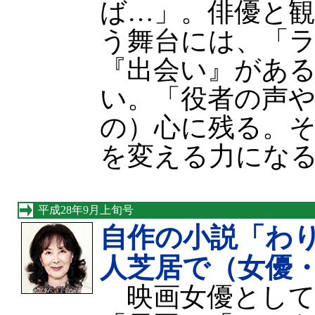
ば…」。俳優と
う舞台には、「
『出会い』があ
い。「役者の声
の）心に残る。
を変える力にな
平成28年9月上旬号
自作の小説「わ
人芝居で（女優
映画女優として