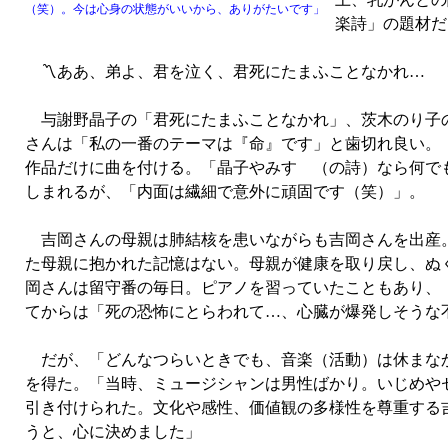
（笑）。今は心身の状態がいいから、ありがたいです」
楽詩」の題材だ
〽ああ、弟よ、君を泣く、君死にたまふことなかれ…
与謝野晶子の「君死にたまふことなかれ」、茨木のり子の
さんは「私の一番のテーマは『命』です」と歯切れ良い。
作品だけに曲を付ける。「晶子やみすゞ（の詩）なら何で
しまれるが、「内面は繊細で意外に頑固です（笑）」。
吉岡さんの母親は肺結核を患いながらも吉岡さんを出産。
た母親に抱かれた記憶はない。母親が健康を取り戻し、ぬ
岡さんは留守番の毎日。ピアノを習っていたこともあり、
てからは「死の恐怖にとらわれて…、心臓が爆発しそうな
だが、「どんなつらいときでも、音楽（活動）は休まなか
を得た。「当時、ミュージシャンは男性ばかり。いじめや
引き付けられた。文化や感性、価値観の多様性を尊重する
うと、心に決めました」