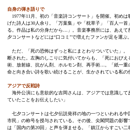
自身の弾き語りで
1977年11月、初の「音楽詩コンサート」を開催。初め
げた詩人は30人余り。「万葉集」や「枕草子」「百人一首
る。作品は私の分身だから…」。音楽事務所には、あえて
夕コンサートなどには“口コミ”で増えたファンが足を運
ただ、「死の恐怖はずっと私にまとわりついていた」。「
断された。左胸のしこりに気付いてからも、「死におびえる
術、放射線、抗がん剤、ホルモン剤、再手術…。「紙一重
命と向き合い詩を歌い続けることが、生かされている私の
アジアで反戦詩
海外公演にも意欲的な吉岡さんは、アジアでは意識して反
ていたことをお伝えしたい」
七夕コンサートは七夕伝説発祥の地の一つといわれる中国
市民」の称号を授与されている。その後、尖閣問題の影響で
は「国内の第20回」と声を弾ませる。「鎮江からすごい