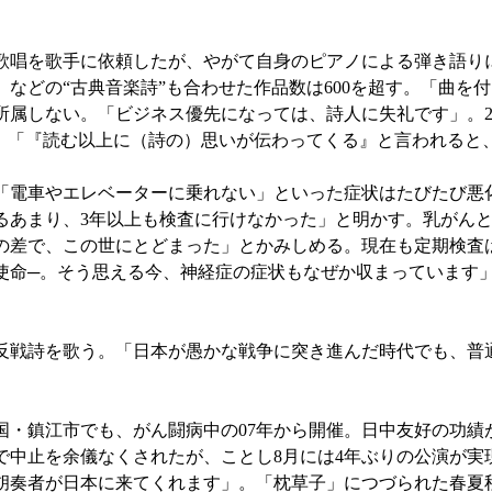
は歌唱を歌手に依頼したが、やがて自身のピアノによる弾き語り
」などの“古典音楽詩”も合わせた作品数は600を超す。「曲を
所属しない。「ビジネス優先になっては、詩人に失礼です」。2
ぶ。「『読む以上に（詩の）思いが伝わってくる』と言われると
電車やエレベーターに乗れない」といった症状はたびたび悪
あまり、3年以上も検査に行けなかった」と明かす。乳がんと
の差で、この世にとどまった」とかみしめる。現在も定期検査
使命─。そう思える今、神経症の症状もなぜか収まっています
戦詩を歌う。「日本が愚かな戦争に突き進んだ時代でも、普
・鎮江市でも、がん闘病中の07年から開催。日中友好の功績
中止を余儀なくされたが、ことし8月には4年ぶりの公演が実
二胡奏者が日本に来てくれます」。「枕草子」につづられた春夏