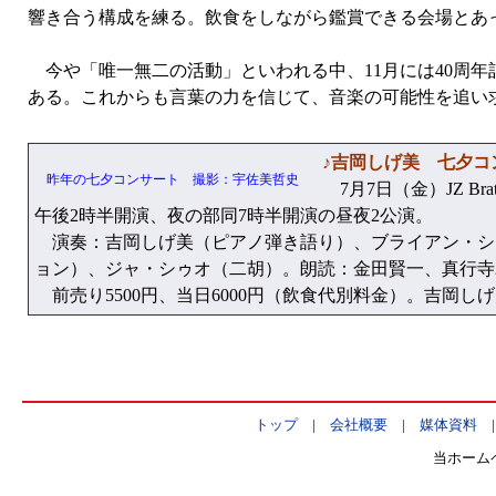
響き合う構成を練る。飲食をしながら鑑賞できる会場とあ
今や「唯一無二の活動」といわれる中、11月には40周年
ある。これからも言葉の力を信じて、音楽の可能性を追い
♪吉岡しげ美 七夕コン
昨年の七夕コンサート 撮影：宇佐美哲史
7月7日（金）JZ Br
午後2時半開演、夜の部同7時半開演の昼夜2公演。
演奏：吉岡しげ美（ピアノ弾き語り）、ブライアン・シ
ョン）、ジャ・シゥオ（二胡）。朗読：金田賢一、真行寺
前売り5500円、当日6000円（飲食代別料金）。吉岡しげ美オフィ
トップ
|
会社概要
|
媒体資料
当ホーム