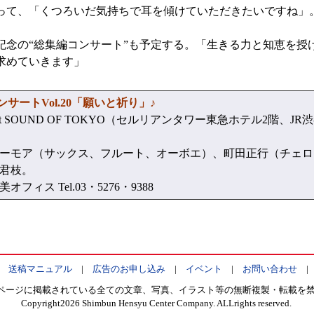
って、「くつろいだ気持ちで耳を傾けていただきたいですね」
記念の“総集編コンサート”も予定する。「生きる力と知恵を授け
求めていきます」
サートVol.20「願いと祈り」♪
at SOUND OF TOKYO（セルリアンタワー東急ホテル2階、
ーモア（サックス、フルート、オーボエ）、町田正行（チェロ
君枝。
ス Tel.03・5276・9388
|
送稿マニュアル
|
広告のお申し込み
|
イベント
|
お問い合わせ
ページに掲載されている全ての文章、写真、イラスト等の無断複製・転載を
Copyright
2026 Shimbun Hensyu Center Company. ALLrights reserved.