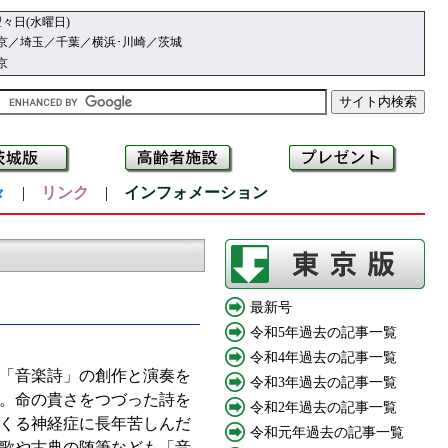
々日(水曜日)
京／埼玉／千葉／横浜･川崎／茨城
京
々
|
リンク
|
インフォメーション
最新号
令和5年過去の記事一覧
令和4年過去の記事一覧
「音楽詩」の創作と演奏を
令和3年過去の記事一覧
…。命の貴さをつづった詩を
令和2年過去の記事一覧
くる神経症に長年苦しんだ
令和元年過去の記事一覧
歌や古典の随筆なども「音