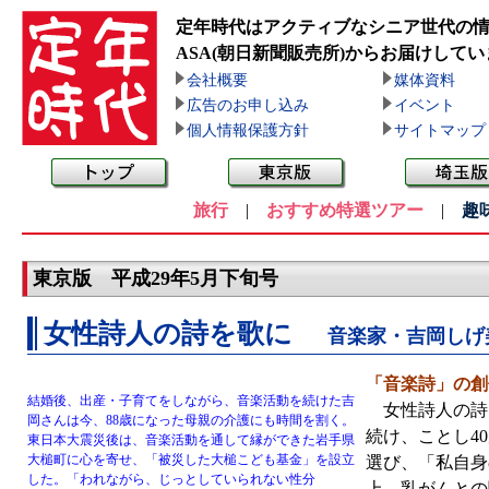
定年時代はアクティブなシニア世代の
ASA(朝日新聞販売所)
からお届けしてい
会社概要
媒体資料
広告のお申し込み
イベント
個人情報保護方針
サイトマップ
旅行
|
おすすめ特選ツアー
|
趣
東京版 平成29年5月下旬号
女性詩人の詩を歌に
音楽家・吉岡しげ
「音楽詩」の創
結婚後、出産・子育てをしながら、音楽活動を続けた吉
女性詩人の詩を
岡さんは今、88歳になった母親の介護にも時間を割く。
続け、ことし4
東日本大震災後は、音楽活動を通して縁ができた岩手県
大槌町に心を寄せ、「被災した大槌こども基金」を設立
選び、「私自身
した。「われながら、じっとしていられない性分
上、乳がんとの