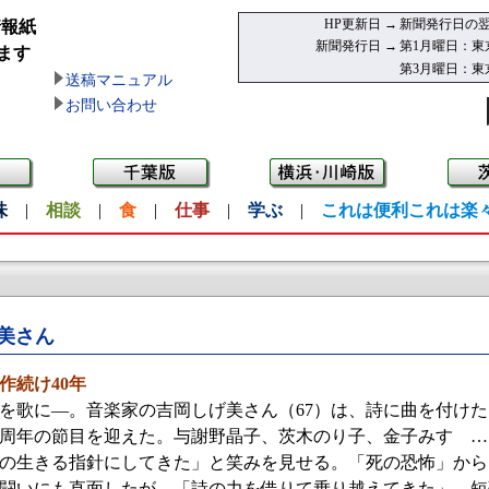
HP更新日 →
新聞発行日の翌
情報紙
新聞発行日 →
第1月曜日：東
ます
第3月曜日：東
送稿マニュアル
お問い合わせ
味
|
相談
|
食
|
仕事
|
学ぶ
|
これは便利これは楽
美さん
作続け40年
歌に—。音楽家の吉岡しげ美さん（67）は、詩に曲を付けた
0周年の節目を迎えた。与謝野晶子、茨木のり子、金子みすゞ
の生きる指針にしてきた」と笑みを見せる。「死の恐怖」から
闘いにも直面したが、「詩の力を借りて乗り越えてきた」。短