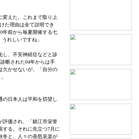
に変えた。これまで取り上
付けた理由は全て説明でき
0年前から毎夏開催する七
、うれしいですね」
化し、不安神経症などと診
診断された04年からは手
は欠かせないが、「自分の
」。
通の日本人は平和を切望し
が評価され、「鎮江市栄誉
現する。それに先立つ7月に
秋冬と、人々の喜怒哀楽が