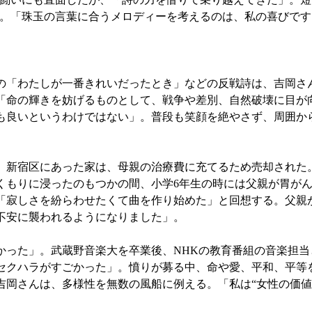
。「珠玉の言葉に合うメロディーを考えるのは、私の喜びです
「わたしが一番きれいだったとき」などの反戦詩は、吉岡さん
「命の輝きを妨げるものとして、戦争や差別、自然破壊に目が
も良いというわけではない」。普段も笑顔を絶やさず、周囲か
新宿区にあった家は、母親の治療費に充てるため売却された
くもりに浸ったのもつかの間、小学6年生の時には父親が胃が
「寂しさを紛らわせたくて曲を作り始めた」と回想する。父親
不安に襲われるようになりました」。
った」。武蔵野音楽大を卒業後、NHKの教育番組の音楽担当
セクハラがすごかった」。憤りが募る中、命や愛、平和、平等
吉岡さんは、多様性を無数の風船に例える。「私は“女性の価値