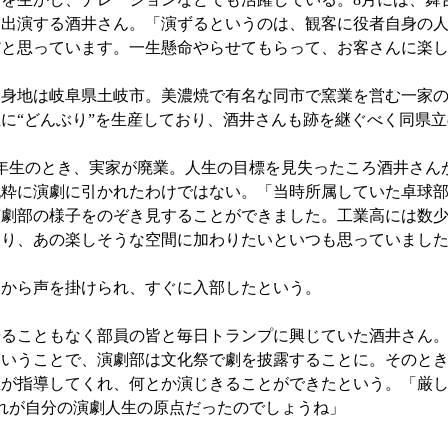
に出演する酒井さん。「演ずるというのは、観客に役者自身の
だと思っています。一生懸命やらせてもらって、お客さんに楽
地は岐阜県土岐市。美濃焼で有名な同市で窯業を営む一家の長
に“どんぶり”を生産しており、酒井さんも跡を継ぐべく同県
年生のとき、実家が廃業。人生の目標を見失ったころ酒井さん
純粋に演劇に引かれたわけではない。「当時所属していた卓球
演劇部の様子をのぞき見することができました。工業高には数
おり、あの楽しそうな空間に加わりたいといつも思っていまし
から声を掛けられ、すぐに入部したという。
ることもなく部員の皆と毎日トランプに興じていた酒井さん。
ということで、演劇部は文化祭で劇を披露することに。そのと
生が指導してくれ、何とか演じきることができたという。「厳
れが自分の演劇人生の原点だったのでしょうね」