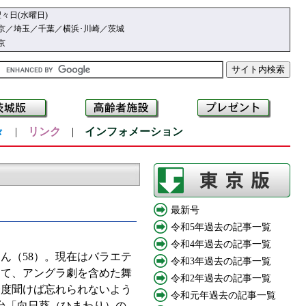
々日(水曜日)
京／埼玉／千葉／横浜･川崎／茨城
京
々
|
リンク
|
インフォメーション
最新号
令和5年過去の記事一覧
令和4年過去の記事一覧
ん（58）。現在はバラエテ
令和3年過去の記事一覧
して、アングラ劇を含めた舞
令和2年過去の記事一覧
一度聞けば忘れられないよう
令和元年過去の記事一覧
台「向日葵（ひまわり）の