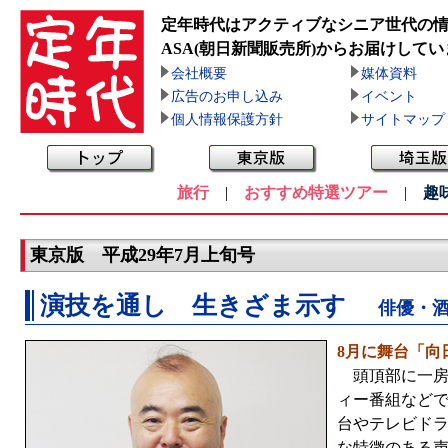
定年時代はアクティブなシニア世代の
ASA(朝日新聞販売所)
からお届けしてい
会社概要
媒体資料
広告のお申し込み
イベント
個人情報保護方針
サイトマップ
旅行
|
おすすめ特選ツアー
|
趣
東京版 平成29年7月上旬号
演技を通し 生きざま示す
俳優・
8月に舞台「向
頭頂部に一房
ィー番組など
台やテレビド
な特徴のある声