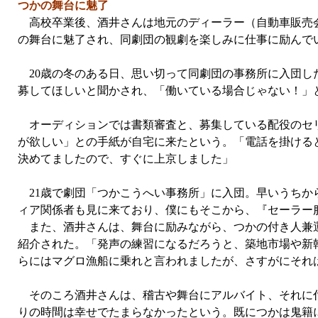
つかの舞台に魅了
高校卒業後、酒井さんは地元のディーラー（自動車販売会
の舞台に魅了され、同劇団の観劇を楽しみに仕事に励んで
20歳の冬のある日、思い切って同劇団の事務所に入団し
募してほしいと聞かされ、「働いている場合じゃない！」
オーディションでは書類審査と、募集している配役のセリ
が欲しい」との手紙が自宅に来たという。「電話を掛ける
決めてましたので、すぐに上京しました」
21歳で劇団「つかこうへい事務所」に入団。早いうちか
ィア関係者も見に来ており、僕にもそこから、『セーラー
また、酒井さんは、舞台に励みながら、つかの付き人兼運
紹介された。「発声の練習になるだろうと、築地市場や新
らにはマグロ漁船に乗れと言われましたが、さすがにそれ
そのころ酒井さんは、稽古や舞台にアルバイト、それに付
りの時間は幸せでたまらなかったという。既につかは鬼籍