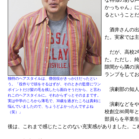
かっちゃん」
るということ
酒井さんの出身
た。実家では主
だが、高校2
た。ただし、
隙間から隣の
ランプをして
独特のヘアスタイルは、僧侶役がきっかけだったとい
う。「役作りで頭をそるはずが、そのときの監督にワン
演劇部の知人
ポイントだけ髪の毛を残したら面白そうだから、と言わ
れこのヘアスタイルに。それからずっとそのままです。
実は中学のころから薄毛で、30歳を過ぎたころは真剣に
演劇などをや
悩んでいましたので、ちょうどよかったんですよね
校創立80周年
（笑）」
部員らを卒業
後は、これまで感じたことのない充実感がありました。こ