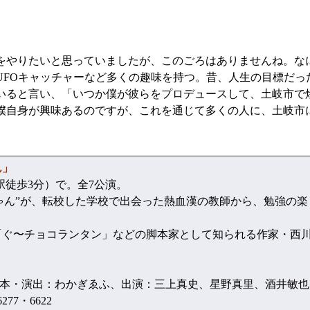
やりたいと思っていましたが、このごろはありませんね。な
UFOキャッチャーなど多くの趣味を持つ。昔、人生の目標だっ
いると言い、「いつか僕が彼らをプロデュースして、土岐市で
僕自身が興味あるのですが、これを通じて多くの人に、土岐市
ん」
駅徒歩3分）で。全7公演。
ん”が、転校した学校で出会った熱血漢の教師から、勉強の楽
「ぐ〜チョコランタン」などの脚本家として知られる作家・西
本・演出：わかぎゑふ、出演：三上真史、星野真里、酒井敏也
77・6622