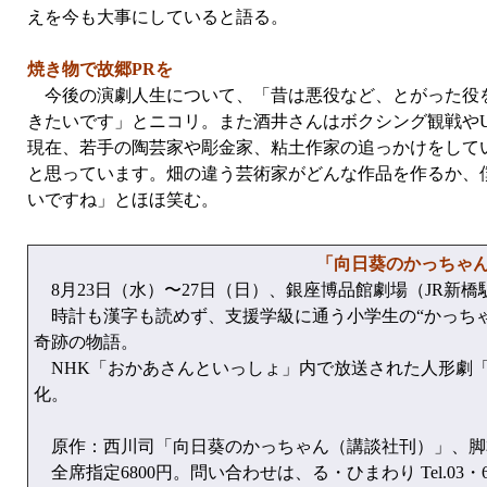
えを今も大事にしていると語る。
焼き物で故郷PRを
今後の演劇人生について、「昔は悪役など、とがった役を
きたいです」とニコリ。また酒井さんはボクシング観戦や
現在、若手の陶芸家や彫金家、粘土作家の追っかけをして
と思っています。畑の違う芸術家がどんな作品を作るか、
いですね」とほほ笑む。
「向日葵のかっちゃ
8月23日（水）〜27日（日）、銀座博品館劇場（JR新橋
時計も漢字も読めず、支援学級に通う小学生の“かっちゃ
奇跡の物語。
NHK「おかあさんといっしょ」内で放送された人形劇
化。
原作：西川司「向日葵のかっちゃん（講談社刊）」、脚
全席指定6800円。問い合わせは、る・ひまわり Tel.03・62