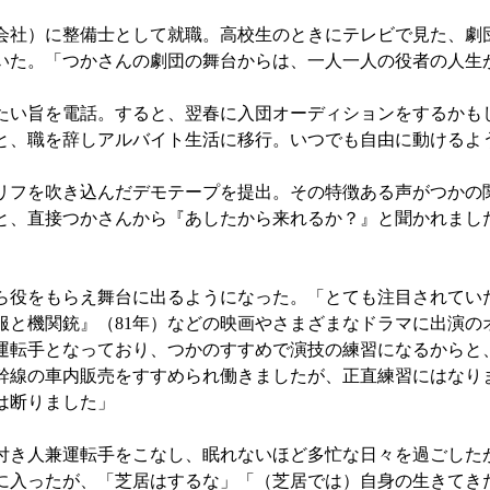
社）に整備士として就職。高校生のときにテレビで見た、劇
いた。「つかさんの劇団の舞台からは、一人一人の役者の人生
たい旨を電話。すると、翌春に入団オーディションをするかも
と、職を辞しアルバイト生活に移行。いつでも自由に動けるよ
フを吹き込んだデモテープを提出。その特徴ある声がつかの
と、直接つかさんから『あしたから来れるか？』と聞かれまし
ら役をもらえ舞台に出るようになった。「とても注目されてい
服と機関銃』（81年）などの映画やさまざまなドラマに出演の
転手となっており、つかのすすめで演技の練習になるからと
幹線の車内販売をすすめられ働きましたが、正直練習にはなり
は断りました」
き人兼運転手をこなし、眠れないほど多忙な日々を過ごした
に入ったが、「芝居はするな」「（芝居では）自身の生きてき