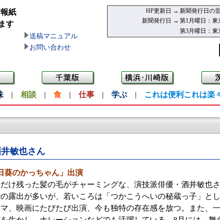
HP更新日 →
新聞発行日の翌
情報紙
新聞発行日 →
第1月曜日：東
ます
第3月曜日：東
送稿マニュアル
お問い合わせ
味
|
相談
|
食
|
仕事
|
学ぶ
|
これは便利これは楽
酒井敏也さん
日葵のかっちゃん」出演
だけ残った髪の毛がチャーミングな、演技派俳優・酒井敏也さ
での露出が多いが、若いころは「つかこうへいの秘蔵っ子」と
ラマ、映画にたびたび出演、今も独特の存在感を放つ。また、
を生かし、ナレーションなどでも活躍している。8月には、舞