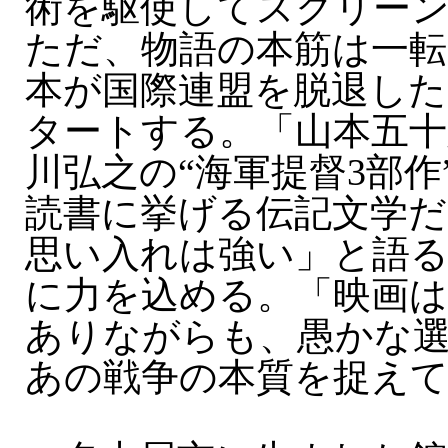
術を駆使してスクリー
ただ、物語の本筋は一転
本が国際連盟を脱退した
タートする。「山本五十
川弘之の“海軍提督3部作
読書に挙げる伝記文学だ
思い入れは強い」と語
に力を込める。「映画
ありながらも、愚かな
あの戦争の本質を捉え