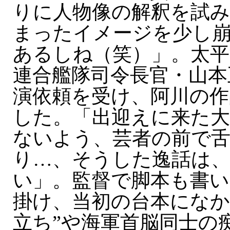
りに人物像の解釈を試み
まったイメージを少し
あるしね（笑）」。太平
連合艦隊司令長官・山本
演依頼を受け、阿川の作
した。「出迎えに来た
ないよう、芸者の前で
り…、そうした逸話は、
い」。監督で脚本も書い
掛け、当初の台本になか
立ち”や海軍首脳同士の