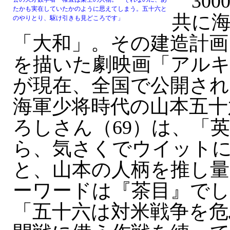
300
たかも実在していたかのように思えてしまう。五十六と
共に
のやりとり、駆け引きも見どころです」
「大和」。その建造計画
を描いた劇映画「アル
が現在、全国で公開され
海軍少将時代の山本五十
ろしさん（69）は、「
ら、気さくでウイット
と、山本の人柄を推し量
ーワードは『茶目』でし
「五十六は対米戦争を危