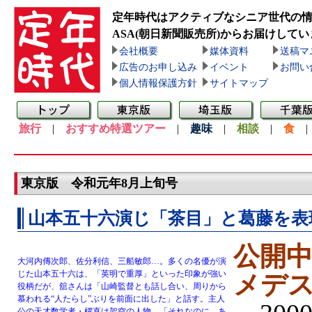
定年時代はアクティブなシニア世代の
ASA(朝日新聞販売所)
からお届けしてい
会社概要
媒体資料
送稿マ
広告のお申し込み
イベント
お問い
個人情報保護方針
サイトマップ
旅行
|
おすすめ特選ツアー
|
趣味
|
相談
|
食
東京版 令和元年8月上旬号
山本五十六演じ「茶目」と葛藤を表
公開
大河内傳次郎、佐分利信、三船敏郎…。多くの名優が演
じた山本五十六は、「英明で重厚」といった印象が強い
メデ
役柄だが、舘さんは「山崎監督とも話し合い、周りから
慕われる“人たらし”ぶりを前面に出した」と話す。主人
公の天才数学者・櫂直は架空の人物。「それなのに、あ