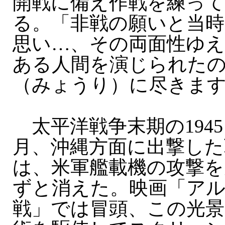
開戦に備え作戦を練っ
る。「非戦の願いと当
思い…、その両面性ゆえ
ある人間を演じられた
（みょうり）に尽きま
太平洋戦争末期の1945
月、沖縄方面に出撃した
は、米軍艦載機の攻撃を
ずと消えた。映画「ア
戦」では冒頭、この光景