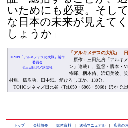
いためにも必要。そし
な日本の未来が見えて
しょうか」
「アルキメデスの大戦」 
©2019「アルキメデスの大戦」製作
原作：三田紀房「アルキメ
委員会
ン」連載）、監督・脚本・V
©三田紀房／講談社
将暉、柄本佑、浜辺美波、
村隼、橋爪功、田中泯、舘ひろしほか。130分。
TOHOシネマズ日比谷（Tel.050・6868・5068）ほかで
トップ
|
会社概要
|
媒体資料
|
送稿マニュアル
|
広告の