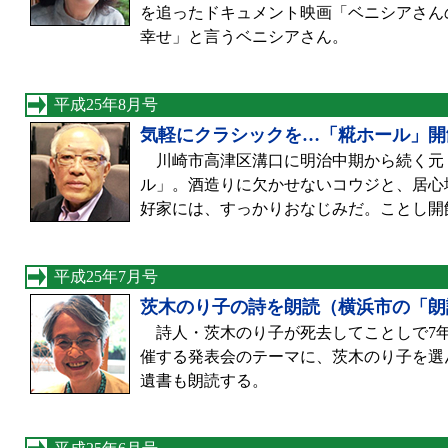
を追ったドキュメント映画「ベニシアさん
幸せ」と言うベニシアさん。
平成25年8月号
気軽にクラシックを…「糀ホール」開
川崎市高津区溝口に明治中期から続く元
ル」。酒造りに欠かせないコウジと、居心地
好家には、すっかりおなじみだ。ことし開館
平成25年7月号
茨木のり子の詩を朗読（横浜市の「朗
詩人・茨木のり子が死去してことしで7年
催する発表会のテーマに、茨木のり子を選
遺書も朗読する。