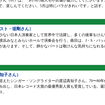
さん（61）は、「約70の個人宅や店舗が協力してくださいま
覚で、楽しんでください。5月は特にバラがきれいです」と話す
スト・堤剛さん）
少ない日本人演奏家として世界中で活躍し、多くの後輩をけん
に横浜みなとみらいホールで演奏会を行う。曲目は、J・S・バッ
があります。そして、静かなパートは敬けんな気持ちになれる
真知子さん）
迎えたシンガー・ソングライターの渡辺真知子さん。70〜80
み出し、日本レコード大賞の最優秀新人賞も受賞している。最
ース。