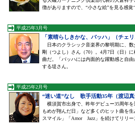
る大磯ガーデニング倶楽部代表の大倉祥子
徴がありますので、“小さな絵”を見る感
平成25年3月号
「素晴らしきかな、バッハ」（チェリ
日本のクラシック音楽界の黎明期に、数
剛（つよし）さん（70）。4月7日（日）
曲だ。「バッハには内面的な躍動感と自由
する堤さん。
平成25年2月号
“迷い道”なし 歌手活動35年（渡辺
横須賀市出身で、昨年デビュー35周年を
もめが翔んだ日」など多くのヒット曲を生
スマイル」「Amor Jazz」を続けてリリ