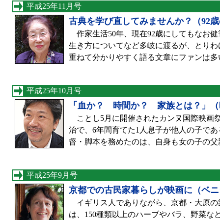
平成25年11月号
古典を学び直してみませんか？（92
作家生活50年、現在92歳にしてもなお健
生き方についてなど多岐に渡るが、とりわ
重ねて分かりやすく語る文章にファンは多
平成25年10月号
「血か？ 時間か？ 家族とは？」（
ことし5月に開催されたカンヌ国際映画祭
治で、6年間育てた1人息子が他人の子で
督・脚本を務めたのは、自身も女の子の父
平成25年9月号
京都での古民家暮らしが映画に（ベニ
イギリス人でありながら、京都・大原の築
は、150種類以上のハーブやバラ、野菜