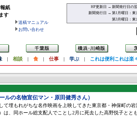
HP更新日 →
新聞発行日の翌
情報紙
新聞発行日 →
第1月曜日：東
ます
第3月曜日：東
送稿マニュアル
お問い合わせ
味
|
相談
|
食
|
仕事
|
学ぶ
|
これは便利これは楽
ホールの名物宣伝マン・原田健秀さん）
して埋もれがちな名作映画を上映してきた東京都・神保町の岩
）は、同ホール総支配人でことし2月に死去した高野悦子ととも