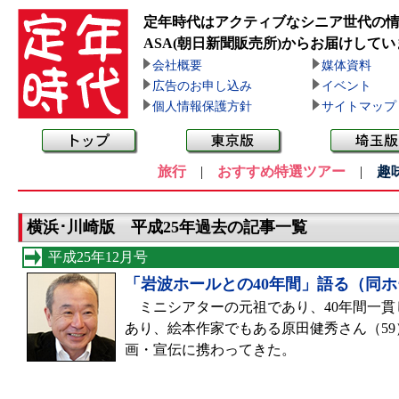
定年時代はアクティブなシニア世代の
ASA(朝日新聞販売所)
からお届けしてい
会社概要
媒体資料
広告のお申し込み
イベント
個人情報保護方針
サイトマップ
旅行
|
おすすめ特選ツアー
|
趣
横浜･川崎版 平成25年過去の記事一覧
平成25年12月号
「岩波ホールとの40年間」語る（同
ミニシアターの元祖であり、40年間一貫
あり、絵本作家でもある原田健秀さん（59
画・宣伝に携わってきた。