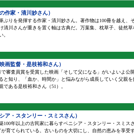
歳の作家・清川妙さん）
筆ぶりを発揮する作家・清川妙さん。著作物は100冊を越え、
け清川さんが重きを置く軸は古典だ。万葉集、枕草子、徒然草
い。
映画監督・是枝裕和さん）
で審査員賞を受賞した映画「そして父になる」がいよいよ公
あると知り、「血か、時間か」と悩みながら成長していく父親を
親である是枝裕和さん（51）。
シア・スタンリー・スミスさん）
100年以上の古民家に暮らすベニシア・スタンリー・スミスさ
などが育てられている。古いものを大切にし、自然の恵みを享受