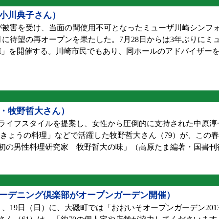
小川典子さん）
ルが被害を受け、当面の間使用不可となったミューザ川崎シンフ
に待望の再オープンを果たした。7月28日からは3年ぶりにミ
KI」を開催する。川崎市民でもあり、同ホールのアドバイザー
・牧野哲大さん）
ライフスタイルを提案し、女性から圧倒的に支持された中原淳
「きょうの料理」などで活躍した牧野哲大さん（79）が、この
初の男性料理研究家 牧野哲大の味」（高原たま編著・国書刊
ーデニング倶楽部がオープンガーデン開催）
）、19日（日）に、大磯町では「おおいそオープンガーデン20