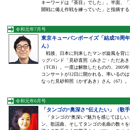
キーワードは『茶目』でした」。半面、「
開戦に備え作戦を練っていた」と指摘する
令和元年7月号
東京キューバンボーイズ「結成70周
ん）
戦後、日本に到来したマンボ旋風を背に
ッグバンド「見砂直照（みさご・ただあき
（TCB）。一度は解散したものの、2005
コンサートが12日に開かれる。率いるの
なった見砂和照（かずあき）さん（67）。
令和元年6月号
「タンゴの“奥深さ”伝えたい」（歌
「タンゴの“奥深い”魅力を感じてほしい
ン、歌謡曲、そしてタンゴの名曲の数々を