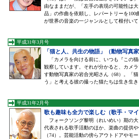
由なままだが、「左手の表現の可能性は大
品」の作曲を依頼し、レパートリーを10
が世界の音楽の一ジャンルとして根付いて
平成31年3月号
「猫と人、共生の物語」（動物写真家
「カメラを向ける前に、いつも『この猫
観察しています。それが分かると、カメラ
す動物写真家の岩合光昭さん（68）。「
う」と考える彼の撮った猫たちは生き生き
平成31年2月号
歌も趣味も全力で楽しむ（歌手・マイ
フォークソング黎明（れいめい）期の大ヒ
代表される歌手活動のほか、楽曲の提供や
（74）。芸能活動の傍らアウトドアやモ