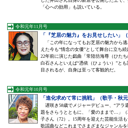
した井田さん自身の新居を公開した上で、
「心への効用」も説いている。
令和元年11月号
「『芝居の魅力』をお見せしたい」（
「この年になってもお芝居の魅力から逃
えた今も“情念の女優”として舞台に立ち続
22年前に演じた戯曲「常陸坊海尊（ひた
白石さんといえば“憑依（ひょうい）”と
目されるが、自身は至って客観的だ。
令和元年10月号
「進化求めて常に挑戦」（歌手・秋元
遅咲き58歳でメジャーデビュー、“アラ
題をさらうとともに、「愛のままで…」（2
子さん（72）。15周年を迎えた芸能生活
歌謡曲などこれまでさまざまなジャンルを