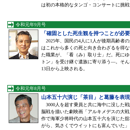
は初の本格的なタンゴ・コンサートに挑戦
令和元年9月号
「確固とした死生観を持つことが必要
2025年、国民の4人に1人が後期高齢者
はこれから多くの死と向き合わざるを得な
た職業が、「看（み）取り士」だ。死にゆ
トン」を受け継ぐ遺族に寄り添う—。そん
13日から上映される。
令和元年8月号
山本五十六演じ「茶目」と葛藤を表現
3000人を超す乗員と共に海中に没した
脳戦を描いた劇映画「アルキメデスの大戦
作で海軍少将時代の山本五十六を演じた舘
がら、気さくでウイットにも富んでいた」