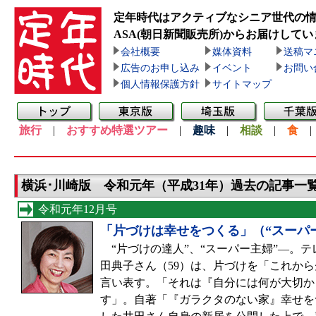
定年時代はアクティブなシニア世代の
ASA(朝日新聞販売所)
からお届けしてい
会社概要
媒体資料
送稿マ
広告のお申し込み
イベント
お問い
個人情報保護方針
サイトマップ
旅行
|
おすすめ特選ツアー
|
趣味
|
相談
|
食
横浜･川崎版 令和元年（平成31年）過去の記事一
令和元年12月号
「片づけは幸せをつくる」（“スーパ
“片づけの達人”、“スーパー主婦”—。
田典子さん（59）は、片づけを「これか
言い表す。「それは『自分には何が大切か
す」。自著「『ガラクタのない家』幸せを