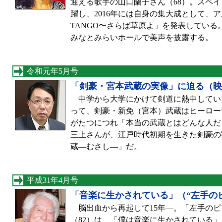
迎える歌手の山口蘭子さん（68）。スペ
躍し、2016年には自身の集大成として、アル
TANGO〜さらば草原よ」を発表している
みなとみらいホールで美声を披露する。
令和元年5月号
「剣豪・宮本武蔵の実像」に迫る（映
中学から大学にかけて剣道に熱中していた
って、剣豪・新免（宮本）武蔵はヒーロー
がたつにつれ「本当の武蔵とはどんな人だ
三上さんが、江戸時代初期を生きた剣豪の
蔵—むさし—」だ。
平成31年4月号
「音楽に生かされている」（“左手の
脳出血から再起して15年—。「左手のピ
（82）は、「僕は音楽に生かされている