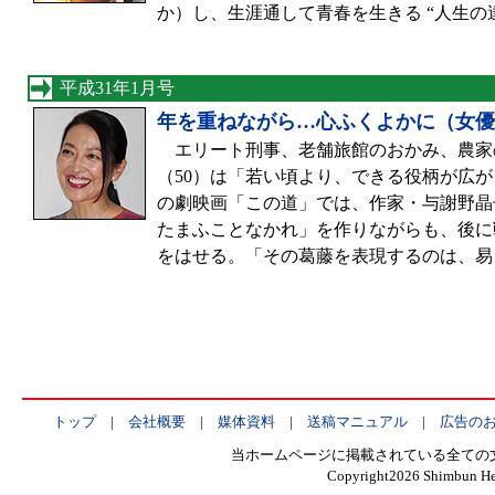
か）し、生涯通して青春を生きる “人生の
平成31年1月号
年を重ねながら…心ふくよかに（女優
エリート刑事、老舗旅館のおかみ、農家
（50）は「若い頃より、できる役柄が広が
の劇映画「この道」では、作家・与謝野晶
たまふことなかれ」を作りながらも、後に
をはせる。「その葛藤を表現するのは、易
トップ
|
会社概要
|
媒体資料
|
送稿マニュアル
|
広告の
当ホームページに掲載されている全ての
Copyright
2026 Shimbun Hen