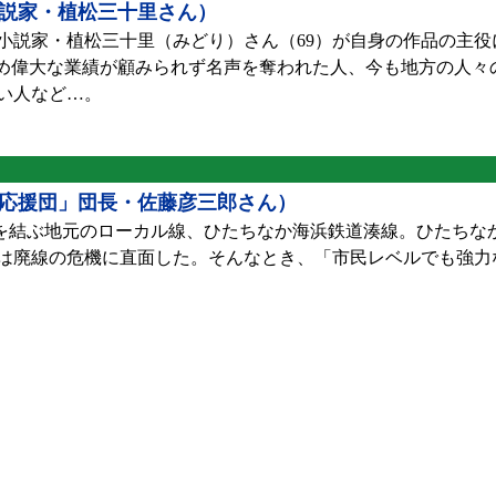
小説家・植松三十里さん）
説家・植松三十里（みどり）さん（69）が自身の作品の主役
ため偉大な業績が顧みられず名声を奪われた人、今も地方の人々
い人など…。
応援団」団長・佐藤彦三郎さん）
ロを結ぶ地元のローカル線、ひたちなか海浜鉄道湊線。ひたちな
には廃線の危機に直面した。そんなとき、「市民レベルでも強力