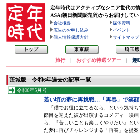
定年時代はアクティブなシニア世代の
ASA(朝日新聞販売所)
からお届けしてい
会社概要
媒体資料
広告のお申し込み
イベント
個人情報保護方針
サイトマップ
旅行
|
おすすめ特選ツアー
|
趣
茨城版 令和6年過去の記事一覧
令和6年5月号
若い頃の夢に再挑戦…「再春」で笑顔
「僕でお役に立てるなら、という気持ちで
節目を迎えた彼が出演するコメディー映画
ら、『苦しいことも楽しくやりたい』とい
た夢に再びチャレンジする「再春」を提案