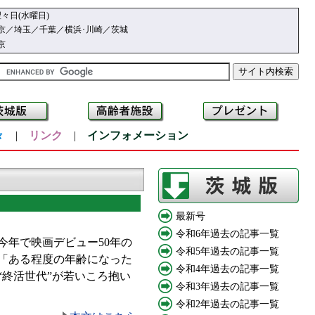
々日(水曜日)
京／埼玉／千葉／横浜･川崎／茨城
京
々
|
リンク
|
インフォメーション
最新号
令和6年過去の記事一覧
年で映画デビュー50年の
令和5年過去の記事一覧
「ある程度の年齢になった
令和4年過去の記事一覧
終活世代”が若いころ抱い
令和3年過去の記事一覧
令和2年過去の記事一覧