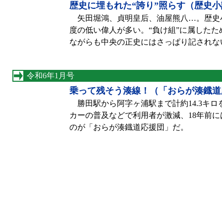
歴史に埋もれた“誇り”照らす（歴史
矢田堀鴻、貞明皇后、油屋熊八…。歴史小
度の低い偉人が多い。“負け組”に属した
ながらも中央の正史にはさっぱり記されな
令和6年1月号
乗って残そう湊線！（「おらが湊鐡道
勝田駅から阿字ヶ浦駅まで計約14.3キ
カーの普及などで利用者が激減、18年前
のが「おらが湊鐡道応援団」だ。