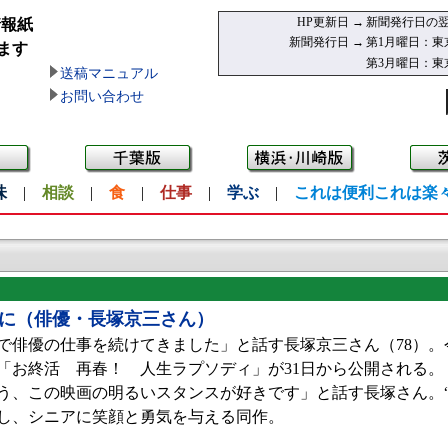
HP更新日 →
新聞発行日の翌
情報紙
新聞発行日 →
第1月曜日：東
ます
第3月曜日：東
送稿マニュアル
お問い合わせ
味
|
相談
|
食
|
仕事
|
学ぶ
|
これは便利これは楽
に（俳優・長塚京三さん）
俳優の仕事を続けてきました」と話す長塚京三さん（78）。今
「お終活 再春！ 人生ラプソディ」が31日から公開される。
う、この映画の明るいスタンスが好きです」と話す長塚さん。“
し、シニアに笑顔と勇気を与える同作。