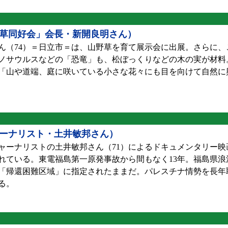
草同好会」会長・新開良明さん）
（74）＝日立市＝は、山野草を育て展示会に出展。さらに、
ノサウルスなどの「恐竜」も、松ぼっくりなどの木の実が材料
「山や道端、庭に咲いている小さな花々にも目を向けて自然に
ーナリスト・土井敏邦さん）
ーナリストの土井敏邦さん（71）によるドキュメンタリー映
れている。東電福島第一原発事故から間もなく13年。福島県浪
が「帰還困難区域」に指定されたままだ。パレスチナ情勢を長年
る。