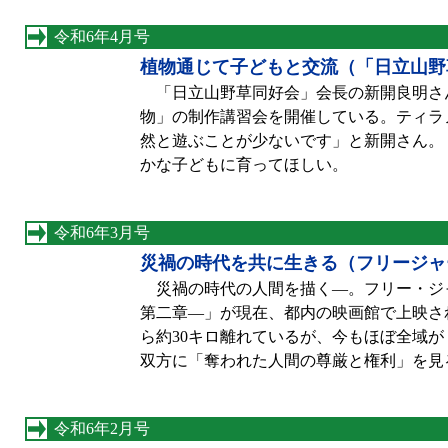
令和6年4月号
植物通じて子どもと交流（「日立山野
「日立山野草同好会」会長の新開良明さん
物」の制作講習会を開催している。ティラ
然と遊ぶことが少ないです」と新開さん。
かな子どもに育ってほしい。
令和6年3月号
災禍の時代を共に生きる（フリージャ
災禍の時代の人間を描く—。フリー・ジャ
第二章—」が現在、都内の映画館で上映さ
ら約30キロ離れているが、今もほぼ全域
双方に「奪われた人間の尊厳と権利」を見
令和6年2月号