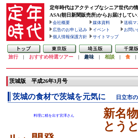
定年時代はアクティブなシニア世代の
ASA(朝日新聞販売所)
からお届けしてい
会社概要
媒体資料
送稿マ
広告のお申し込み
イベント
お問い
個人情報保護方針
サイトマップ
旅行
|
おすすめ特選ツアー
|
趣味
|
相談
|
食
茨城版 平成26年3月号
茨城の食材で茨城を元気に
日立市の
新名
料理に精を出す宮澤さん
とう