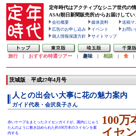
定年時代はアクティブなシニア世代の
ASA(朝日新聞販売所)
からお届けしてい
会社概要
媒体資料
送稿マ
広告のお申し込み
イベント
お問い
個人情報保護方針
サイトマップ
旅行
|
おすすめ特選ツアー
|
趣味
|
相談
|
食
茨城版 平成27年4月号
人との出会い大事に花の魅力案内
ガイド代表・会沢良子さん
100
赤いケープをまとったスイセンガイドが、園内にじゅう
たんのように敷き詰められた約100万本のスイセンを案
イセ
内する