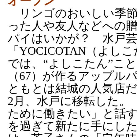
オープン
リンゴのおいしい季節
った人や友人などへの
パイはいかが？ 水戸芸
「YOCICOTAN（よしこ
では、“よしこたん”こ
（67）が作るアップル
ともとは結城の人気店
2月、水戸に移転した。
ために働きたい」と話
を過ぎて新たに手にし