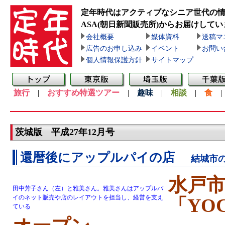
定年時代はアクティブなシニア世代の
ASA(朝日新聞販売所)
からお届けしてい
会社概要
媒体資料
送稿マ
広告のお申し込み
イベント
お問い
個人情報保護方針
サイトマップ
旅行
|
おすすめ特選ツアー
|
趣味
|
相談
|
食
茨城版 平成27年12月号
還暦後にアップルパイの店
結城市
水戸
田中芳子さん（左）と雅美さん。雅美さんはアップルパ
イのネット販売や店のレイアウトを担当し、経営を支え
「YOC
ている