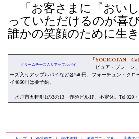
「お客さまに『おいし
っていただけるのが喜
誰かの笑顔のために生
「YOCICOTAN Ca
クリームチーズ入りアップルパイ
ピュア・プレーン、
ーズ入りアップルパイなど各540円。フォーチュン・クロ
イ4860円は要予約。
水戸市五軒町1の3の13 赤須ビル1F。不定休。Tel.029・29
トップ
|
会社概要
|
媒体資料
|
送稿マニュアル
|
広告の