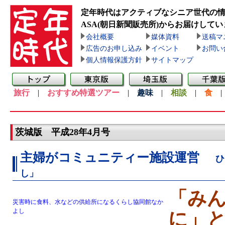
定年時代はアクティブなシニア世代の
ASA(朝日新聞販売所)
からお届けしてい
会社概要
媒体資料
送稿マ
広告のお申し込み
イベント
お問い
個人情報保護方針
サイトマップ
旅行
|
おすすめ特選ツアー
|
趣味
|
相談
|
食
茨城版 平成28年4月号
主婦がコミュニティー施設運営
ひ
し」
「み
災害時に食料、水などの供給所になるくらし協同館なか
よし
に」