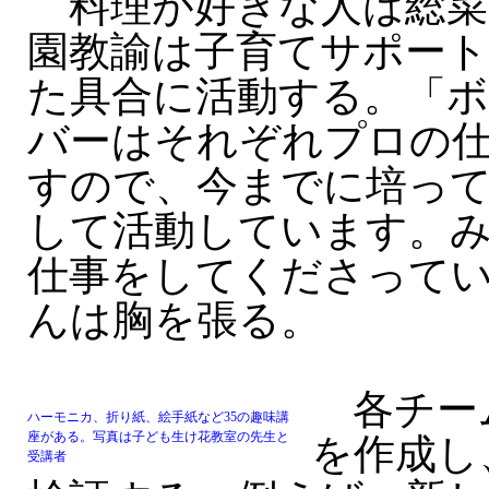
料理が好きな人は総菜
園教諭は子育てサポー
た具合に活動する。「
バーはそれぞれプロの
すので、今までに培っ
して活動しています。
仕事をしてくださって
んは胸を張る。
各チー
ハーモニカ、折り紙、絵手紙など35の趣味講
座がある。写真は子ども生け花教室の先生と
を作成し
受講者