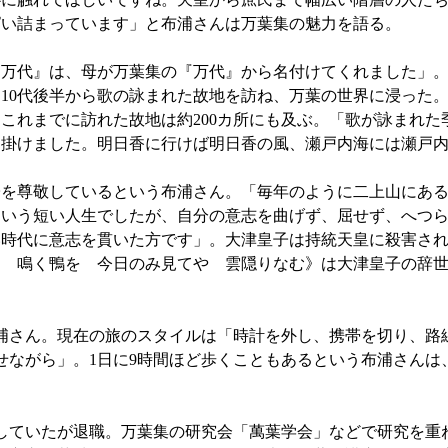
ぱい詰まっています」と布浦さんは万葉集の魅力を語る。
万代』は、母が万葉集の『万代』から名付けてくれました」。
10代後半から歌の詠まれた故地を訪ね、万葉の世界に浸った
これまでに訪れた故地は約200カ所にも及ぶ。「歌が詠まれた
出掛けました。明日香に行けば明日香の風、瀬戸内海には瀬戸
を尊敬しているという布浦さん。「毎年のように二上山にある
という短い人生でしたが、自分の意志を曲げず、屈せず、へつ
い時代に意志を貫いた方です」。大津皇子は持統天皇に殺害さ
に 鳴く鴨を 今日のみ見てや 雲隠りなむ》は大津皇子の辞
さん。現在の旅のスタイルは「時計を外し、携帯を切り、路
ながら」。1日に9時間ほど歩くこともあるという布浦さんは
ていたが退職。万葉集の研究会「萬葉学会」などで研究を重ね