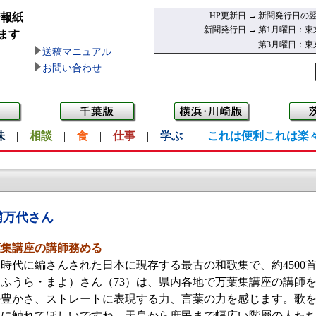
HP更新日 →
新聞発行日の翌
情報紙
新聞発行日 →
第1月曜日：東
ます
第3月曜日：東
送稿マニュアル
お問い合わせ
味
|
相談
|
食
|
仕事
|
学ぶ
|
これは便利これは楽
浦万代さん
葉集講座の講師務める
代に編さんされた日本に現存する最古の和歌集で、約4500
ふうら・まよ）さん（73）は、県内各地で万葉集講座の講師を務
の豊かさ、ストレートに表現する力、言葉の力を感じます。歌
心に触れてほしいですね。天皇から庶民まで幅広い階層の人た