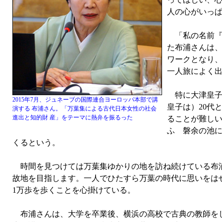
人の心がいっ
「私の名前『
た布浦さんは、
ワークとなり、
一人旅によく
特に大津皇子
2015年7月、ジュネーブの国際連合ヨーロッパ本部で講
皇子は）20代
演する 布浦さん。「万葉集による古代日本女性の社会
進出と知的財 産」をテーマに熱弁を振るった
ることが難し
ふ 磐余の池
くるという。
時間を見つけては万葉集ゆかりの地を訪ね続けている布浦
故地を目指します。一人でひたすら万葉の時代に思いをはせ
1万歩を歩くことを心掛けている。
布浦さんは、大学を卒業後、横浜の高校で古典の教師をし