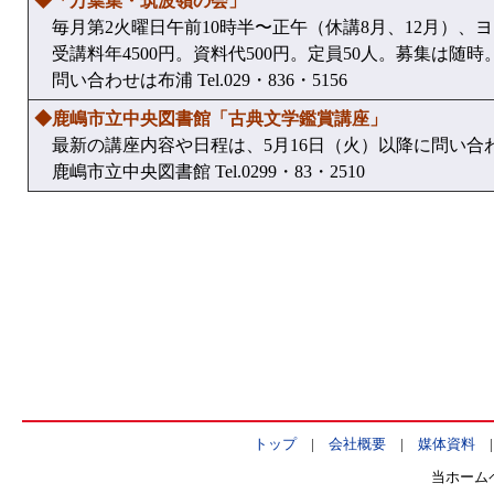
◆「万葉集・筑波嶺の会」
毎月第2火曜日午前10時半〜正午（休講8月、12月）、
受講料年4500円。資料代500円。定員50人。募集は随
問い合わせは布浦 Tel.029・836・5156
◆鹿嶋市立中央図書館「古典文学鑑賞講座」
最新の講座内容や日程は、5月16日（火）以降に問い合
鹿嶋市立中央図書館 Tel.0299・83・2510
トップ
|
会社概要
|
媒体資料
当ホーム