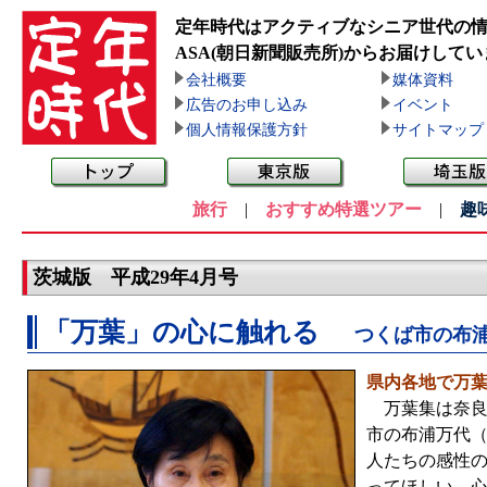
定年時代はアクティブなシニア世代の
ASA(朝日新聞販売所)
からお届けしてい
会社概要
媒体資料
広告のお申し込み
イベント
個人情報保護方針
サイトマップ
旅行
|
おすすめ特選ツアー
|
趣
茨城版 平成29年4月号
「万葉」の心に触れる
つくば市の布
県内各地で万
万葉集は奈良時
市の布浦万代（
人たちの感性
ってほしい、