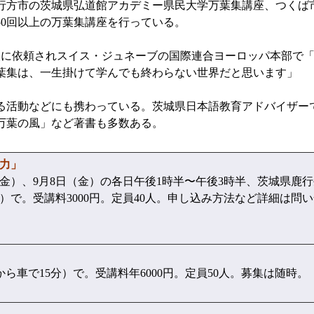
行方市の茨城県弘道館アカデミー県民大学万葉集講座、つくば
0回以上の万葉集講座を行っている。
に依頼されスイス・ジュネーブの国際連合ヨーロッパ本部で「
葉集は、一生掛けて学んでも終わらない世界だと思います」
活動などにも携わっている。茨城県日本語教育アドバイザー
万葉の風」など著書も多数ある。
力」
日（金）、9月8日（金）の各日午後1時半〜午後3時半、茨城県
）で。受講料3000円。定員40人。申し込み方法など詳細は問
ら車で15分）で。受講料年6000円。定員50人。募集は随時。