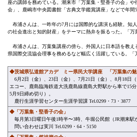
座の講師を務めている。潮来市「万葉集・堅香子の会」や
会」、鹿嶋市中央図書館「古典文学鑑賞講座」などで年間5
布浦さんは、一昨年の7月には国際的な講演も経験。知人
の社会進出と知的財産」をテーマに熱弁を振るった。「万
布浦さんは、万葉集講座の傍ら、外国人に日本語を教える
県国際交流協会理事を務めるなど幅広く活躍している。「
◆茨城県弘道館アカデ ミー県民大学講座 「万葉集の魅
6月2日（金）、23日（金）、7月21日（金）、8月18
エコー、鹿島臨海鉄道大洗鹿島線鹿島大野駅から車で15分
5月9日締め切り）。
鹿行生涯学習センター生涯学習課 Tel.0299・73・3877
◆「万葉集・堅香子の会」
毎月第3日曜日午後1時半〜3時、牛堀公民館（JR潮来駅か
問い合わせは実川 Tel.0299・64・5150