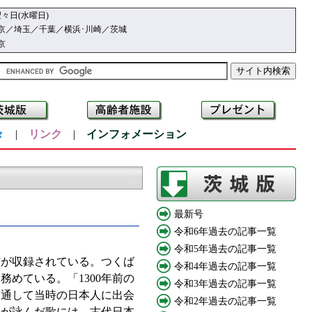
々日(水曜日)
京／埼玉／千葉／横浜･川崎／茨城
京
々
|
リンク
|
インフォメーション
最新号
令和6年過去の記事一覧
令和5年過去の記事一覧
首が収録されている。つくば
令和4年過去の記事一覧
めている。「1300年前の
令和3年過去の記事一覧
を通して当時の日本人に出会
令和2年過去の記事一覧
ちが詠んだ歌には、古代日本