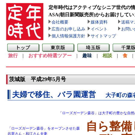
定年時代はアクティブなシニア世代の
ASA(朝日新聞販売所)
からお届けしてい
会社概要
媒体資料
送稿マ
広告のお申し込み
イベント
お問い
個人情報保護方針
サイトマップ
旅行
|
おすすめ特選ツアー
|
趣味
|
相談
|
食
茨城版 平成29年5月号
夫婦で移住、バラ園運営
大子町の森
「ローズガーデン森谷」は大子町の豊かな自然
自ら整備
「ローズガーデン森谷」をオープンさせた森
谷憲さん・和江さん夫妻