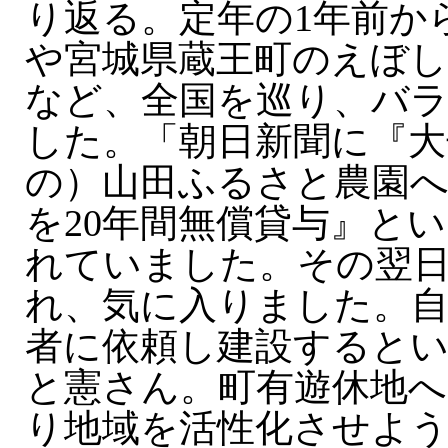
り返る。定年の1年前か
や宮城県蔵王町のえぼし
など、全国を巡り、バラ
した。「朝日新聞に『大
の）山田ふるさと農園へ
を20年間無償貸与』と
れていました。その翌
れ、気に入りました。自
者に依頼し建設すると
と憲さん。町有遊休地へ
り地域を活性化させよ