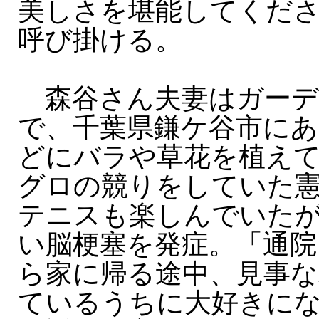
美しさを堪能してくだ
呼び掛ける。
森谷さん夫妻はガーデ
で、千葉県鎌ケ谷市にあ
どにバラや草花を植え
グロの競りをしていた
テニスも楽しんでいたが
い脳梗塞を発症。「通院
ら家に帰る途中、見事
ているうちに大好きに