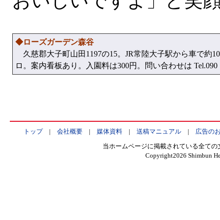
おいしいですよ」と笑
◆ローズガーデン森谷
久慈郡大子町山田1197の15。JR常陸大子駅から車で約
ロ。案内看板あり。入園料は300円。問い合わせは Tel.090・2
トップ
|
会社概要
|
媒体資料
|
送稿マニュアル
|
広告の
当ホームページに掲載されている全ての
Copyright
2026 Shimbun Hen