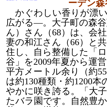
ーデン森
かぐわしい香りが漂い
広がる—。大子町の森谷
ん）さん（68）は、会
妻の和江さん（66）と
住し、自ら整備した「
谷」を2009年夏から運営
平方メートル余り（約5
は約130種類・約1200
やかに咲き誇る。「大
たバラ園です。自然豊