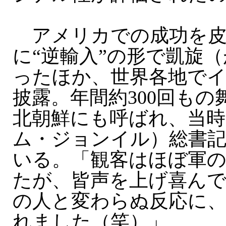
アメリカでの成功を皮
に“逆輸入”の形で凱旋
ったほか、世界各地で
披露。年間約300回も
北朝鮮にも呼ばれ、当時
ム・ジョンイル）総書
いる。「観客はほぼ軍
たが、皆声を上げ喜ん
の人と変わらぬ反応に
れました（笑）」