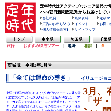
定年時代はアクティブなシニア世代の
ASA(朝日新聞販売所)
からお届けしてい
会社概要
媒体資料
送稿マ
広告のお申し込み
イベント
お問い
個人情報保護方針
サイトマップ
旅行
|
おすすめ特選ツアー
|
趣味
|
相談
|
食
茨城版 令和3年1月号
「全ては運命の導き」
イリュージョ
3月、
東洋と西洋が融合したような幻想的なステージ衣装を背
にほほ笑むプリンセス天功さん。“永遠の24歳”だ。「ア
「ザ
メリカで私をモデルにしたアニメが放映され、キャラク
ター人形も販売されました。その際にキャラクター性を
守る契約をしているので、私の年齢は24歳で固定されて