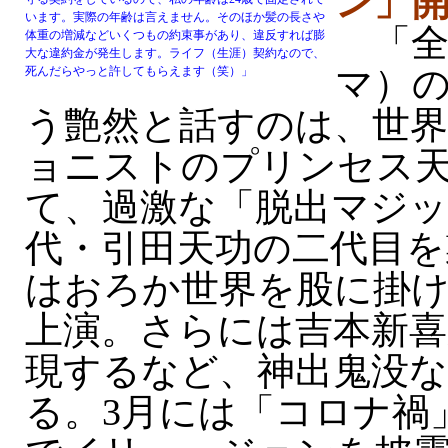
ン」
います。実際の年齢は言えません。そのほか髪の長さや
「全
体重の増減などいくつもの約束事があり、違反すれば膨
大な違約金が発生します。ライフ（生涯）契約なので、
マ）
死んだらやっと許してもらえます（笑）」
う艶然と話すのは、世
ョニストのプリンセス
て、過激な「脱出マジッ
代・引田天功の二代目を
はおろか世界を股に掛
上演。さらには吉本新喜
現するなど、神出鬼没
る。3月には「コロナ禍