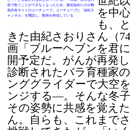
世紀
前で歌うことができなくなったため、最近始めたのが動
を中
画共有サイトのユーチューブ。ユーチューブに「由紀チ
ャンネル」を開設し、動画を発信している
も、
きた由紀さおりさん（7
画「ブルーヘブンを君に
開予定だ。がんが再発し
診断されたバラ育種家の
ンググライダーで大空
ンジする—。そんな冬
その姿勢に共感を覚え
ん。自らも、これまで