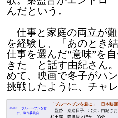
歌。秦監督がエンドロ
んだという。
仕事と家庭の両立が難
を経験し、「あのとき
仕事を選んだ“意味”を
きた」と話す由紀さん。
めて、映画で冬子がハ
挑戦したように、チャ
「ブルーヘブンを君に」 日本映画
©2020「ブルーヘブンを君
監督：秦建日子、出演：由紀さお
に」製作委員会
和田獏、寺脇康文ほか。93分。