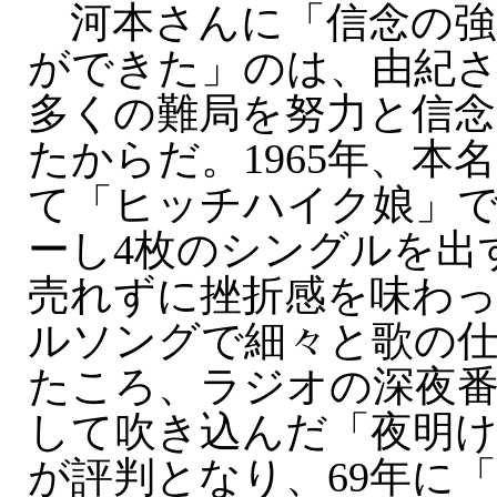
河本さんに「信念の強
ができた」のは、由紀
多くの難局を努力と信
たからだ。1965年、本
て「ヒッチハイク娘」
ーし4枚のシングルを出
売れずに挫折感を味わ
ルソングで細々と歌の
たころ、ラジオの深夜
して吹き込んだ「夜明
が評判となり、69年に