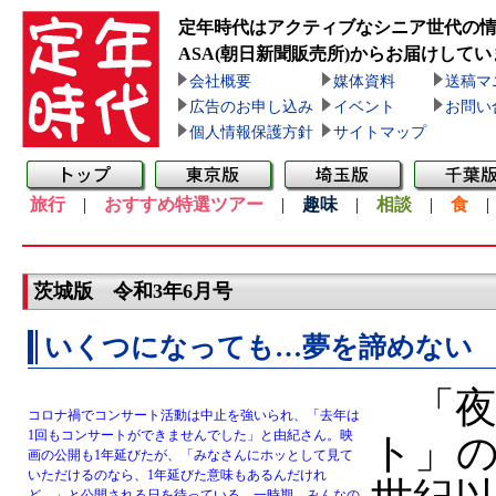
定年時代はアクティブなシニア世代の
ASA(朝日新聞販売所)
からお届けしてい
会社概要
媒体資料
送稿マ
広告のお申し込み
イベント
お問い
個人情報保護方針
サイトマップ
旅行
|
おすすめ特選ツアー
|
趣味
|
相談
|
食
茨城版 令和3年6月号
いくつになっても…夢を諦めない
「夜
コロナ禍でコンサート活動は中止を強いられ、「去年は
1回もコンサートができませんでした」と由紀さん。映
ト」
画の公開も1年延びたが、「みなさんにホッとして見て
いただけるのなら、1年延びた意味もあるんだけれ
ど…」と公開される日を待っている。一時期、みんなの