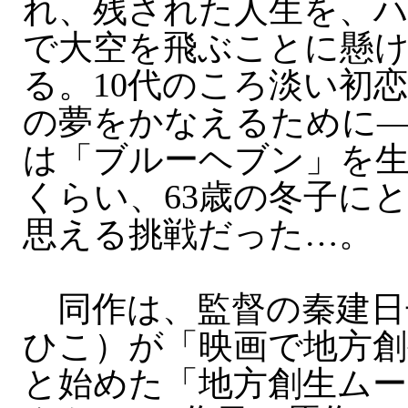
れ、残された人生を、
で大空を飛ぶことに懸
る。10代のころ淡い初
の夢をかなえるために
は「ブルーヘブン」を
くらい、63歳の冬子にと
思える挑戦だった…。
同作は、監督の秦建日
ひこ）が「映画で地方
と始めた「地方創生ムービ