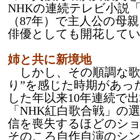
NHKの連続テレビ小説
（87年）で主人公の母
俳優としても開花して
姉と共に新境地
しかし、その順調な歌
り”を感じた時期があっ
した年以来10年連続で
「NHK紅白歌合戦」の
信を喪失するほどのシ
そのころ自作自演のシ