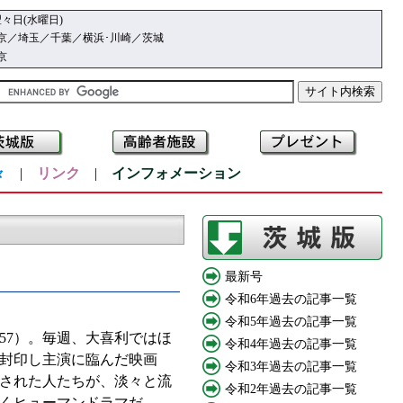
々日(水曜日)
京／埼玉／千葉／横浜･川崎／茨城
京
々
|
リンク
|
インフォメーション
最新号
令和6年過去の記事一覧
令和5年過去の記事一覧
7）。毎週、大喜利ではほ
令和4年過去の記事一覧
封印し主演に臨んだ映画
令和3年過去の記事一覧
めされた人たちが、淡々と流
令和2年過去の記事一覧
くヒューマンドラマだ。