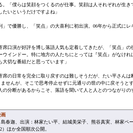
る。「僕らは笑顔をつくるのが仕事。笑顔は人それぞれが生き
したいというだけですよね」
利」で優勝し、「笑点」の大喜利に初出演。06年から正式にレ
席口演が好評を博し落語人気も定着してきたが、「笑点」の
ーウインドー。特に地方の人たちにとっては『笑点』がなけれ
も大切な番組だと思っています」
席の日常を完全に取り戻すのは難しそうだが、たい平さんは
ありませんが、そこで思考停止せずに元通りの世の中に戻そうと
人の分断があるからこそ、落語を聞いて人と人とのつながりの
映画
島春迦、出演：林家たい平、結城美栄子、熊谷真実、林家ペー
042）ほか全国順次公開。