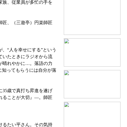
家族、従業員が多忙の手を
師匠、（三遊亭）円楽師匠
、“人を幸せにする”という
ていたときにラジオから流
が晴れやかに…。落語の力
に知ってもらうには自分が落
に35歳で真打ち昇進を遂げ
れることが大切』—。師匠
けるたい平さん。その気持