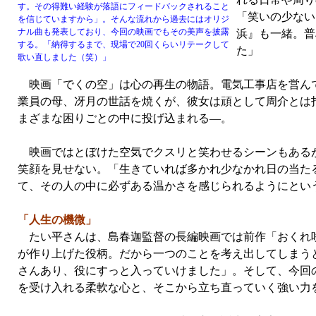
す。その得難い経験が落語にフィードバックされること
「笑いの少ない
を信じていますから」。そんな流れから過去にはオリジ
ナル曲も発表しており、今回の映画でもその美声を披露
浜』も一緒。普
する。「納得するまで、現場で20回くらいリテークして
た」
歌い直しました（笑）」
映画「でくの空」は心の再生の物語。電気工事店を営んで
業員の母、冴月の世話を焼くが、彼女は頑として周介とは
まざまな困りごとの中に投げ込まれる—。
映画ではとぼけた空気でクスリと笑わせるシーンもあるが
笑顔を見せない。「生きていれば多かれ少なかれ日の当た
て、その人の中に必ずある温かさを感じられるようにとい
「人生の機微」
たい平さんは、島春迦監督の長編映画では前作「おくれ咲
が作り上げた役柄。だから一つのことを考え出してしまう
さんあり、役にすっと入っていけました」。そして、今回
を受け入れる柔軟な心と、そこから立ち直っていく強い力