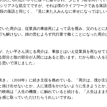
シリアスな筋立てですが、それは僕のライフワークである落語
段の落語と同じく、『見に来た人みんなに幸せになってほしい
いた周介は、従業員の事故死によって店を畳み、父のもとに
打ち解けない。姉の営むよろず代行業で働くことになった周介
、たい平さん演じる周介は、事故とはいえ従業員を死なせて
る部分と陰の部分が人間にはあると思います。だから暗い人を
う思いで演じました」
き」（2018年）に続き主役を務めている。「周介は、僕が主
と抜け出せないとか、人に迷惑をかけないように生きようとか
の映画は「人生の機微」に触れていると続ける。「人生はまま
を感じ取っていただけたらうれしいですね」