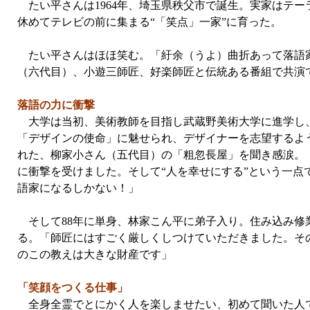
たい平さんは1964年、埼玉県秩父市で誕生。実家はテ
休めてテレビの前に集まる“「笑点」一家”に育った。
たい平さんはほほ笑む。「紆余（うよ）曲折あって落語家
（六代目）、小遊三師匠、好楽師匠と伝統ある番組で共演
落語の力に衝撃
大学は当初、美術教師を目指し武蔵野美術大学に進学し、
「デザインの使命」に魅せられ、デザイナーを志望するよ
れた、柳家小さん（五代目）の「粗忽長屋」を聞き感涙。
に衝撃を受けました。そして“人を幸せにする”という一
語家になるしかない！」
そして88年に単身、林家こん平に弟子入り。住み込み修業に
る。「師匠にはすごく厳しくしつけていただきました。そ
のこの教えは大きな財産です」
「笑顔をつくる仕事」
全身全霊でとにかく人を楽しませたい、初めて聞いた人で