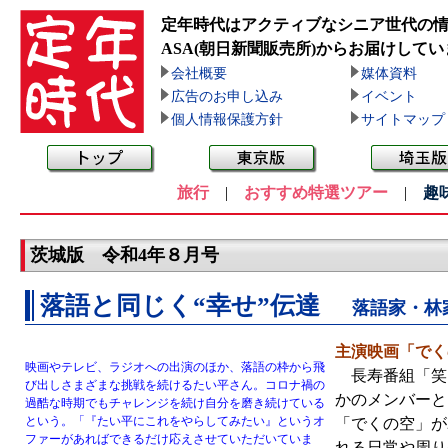
定年時代はアクティブなシニア世代の
ASA(朝日新聞販売所)
からお届けしてい
会社概要
媒体資料
広告のお申し込み
イベント
個人情報保護方針
サイトマップ
旅行
|
おすすめ特選ツアー
|
趣
茨城版 令和4年８月号
落語と同じく“幸せ”伝達
落語家・林
主演映画「でく
映画やテレビ、ラジオへの出演のほか、落語の枠から飛
長寿番組「笑点
び出しさまざまな挑戦を続けるたい平さん。コロナ禍の
かのメンバーと
過酷な時期でもチャレンジを続け自分を磨き続けている
という。「『たい平にこれをやらしてみたい』というオ
「でくの空」が
ファーがあればできるだけ応えさせていただいていま
れる日常や周り