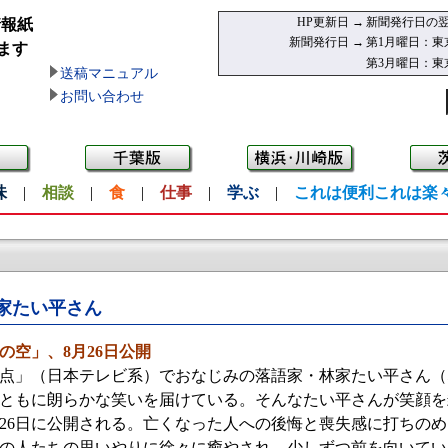
HP更新日 →
新聞発行日の翌
情報紙
新聞発行日 →
第1月曜日：東
ます
第3月曜日：東
送稿マニュアル
お問い合わせ
味
|
相談
|
食
|
仕事
|
学ぶ
|
これは便利これは楽
家たい平さん
の空」、8月26日公開
」（日本テレビ系）でおなじみの落語家・林家たい平さん（5
ともに朗らかな笑いを届けている。そんなたい平さんが笑顔を
26日に公開される。亡くなった人への後悔と喪失感に打ちの
の人たちの思いやりに徐々に癒やされ、少しずつ前を向いてい