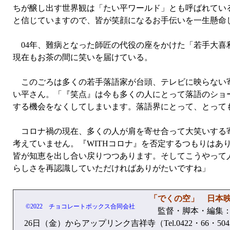
ちが醸し出す世界観は「たい平ワールド」とも呼ばれてい
と信じていますので、皆が笑顔になるお手伝いを一生懸命
04年、難病となった師匠の代役の座をかけた「若手大喜
現在もお茶の間に笑いを届けている。
このごろは多くの若手落語家が台頭、テレビに映らない寄
い平さん。「『笑点』は今も多くの人にとって落語のショ
する機会をなくしてしまいます。落語界にとって、とって
コロナ禍の現在、多くの人が肩を寄せ合って大笑いする寄
考えていません。『WITHコロナ』を否定するつもりは
皆が知恵を出し合い戻りつつあります。そしてこうやって
らしさを再認識していただければありがたいですね」
「でくの空」 日本
©2022 チョコレートボックス合同会社
監督・脚本・編集：
26日（金）からアップリンク吉祥寺（Tel.0422・66・5