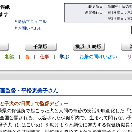
HP更新日 →
新聞発行日の翌
情報紙
新聞発行日 →
第1月曜日：東
ます
第3月曜日：東
送稿マニュアル
お問い合わせ
|
相談
|
食
|
仕事
|
学ぶ
|
お茶の間けいざい
|
リ
画監督・平松恵美子さん
と子犬の7日間」で監督デビュー
県の保健所で起こった犬と人間の奇跡の実話を映画化した「ひ
ら全国公開される。収容された保健所内で、生まれて間もない
母子犬（ははこいぬ）を助けようと懸命に努力する保健所職員
次監督との共同脚本、助監督を務めてきた平松恵美子さん（45