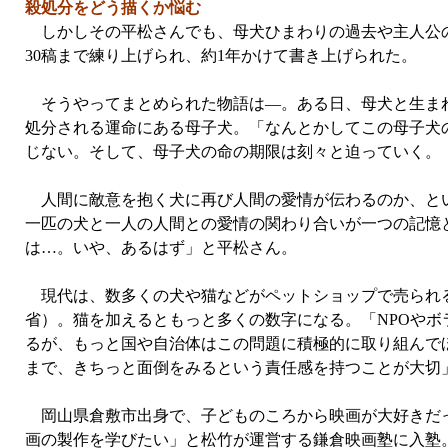
殺処分をどう描くか悩む
しかしその平松さんでも、母犬ひまわりの過去や主人公の
30稿まで練り上げられ、約1年かけて書き上げられた。
そうやってまとめられた物語は—。ある日、母犬と生まれ
処分される運命にある母子犬。「なんとかしてこの母子犬
じない。そして、母子犬の命の期限は刻々と迫っていく。
人間に敵意を抱く犬に再び人間の愛情が伝わるのか、とい
一匹の犬と一人の人間との愛情の関わり合いが一つの記憶
は…。いや、あるはず」と平松さん。
現代は、数多くの犬や猫などがペットショップで売られるペ
省）。猫を加えるともっと多くの数字になる。「NPOや
るが、もっと国や自治体はこの問題に積極的に取り組んで
まで、きちっと面倒をみるという責任感を持つことが大切
岡山県倉敷市出身で、子どものころから映画が大好きだっ
画の製作を学びたい」と松竹が運営する鎌倉映画塾に入塾