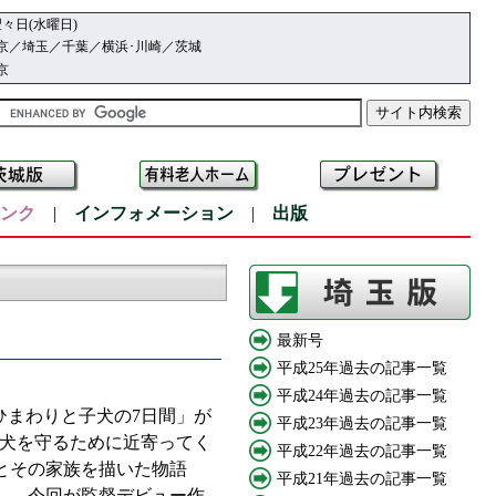
々日(水曜日)
京／埼玉／千葉／横浜･川崎／茨城
京
ンク
|
インフォメーション
|
出版
最新号
平成25年過去の記事一覧
平成24年過去の記事一覧
まわりと子犬の7日間」が
平成23年過去の記事一覧
子犬を守るために近寄ってく
平成22年過去の記事一覧
とその家族を描いた物語
平成21年過去の記事一覧
）。今回が監督デビュー作