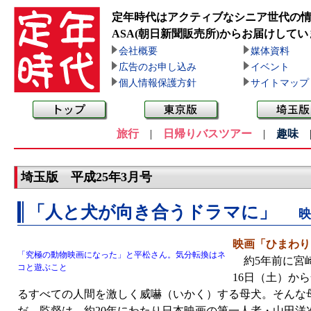
定年時代はアクティブなシニア世代の
ASA(朝日新聞販売所)
からお届けしてい
会社概要
媒体資料
広告のお申し込み
イベント
個人情報保護方針
サイトマップ
旅行
|
日帰りバスツアー
|
趣味
埼玉版 平成25年3月号
「人と犬が向き合うドラマに」
映
映画「ひまわり
「究極の動物映画になった」と平松さん。気分転換はネ
約5年前に宮崎
コと遊ぶこと
16日（土）か
るすべての人間を激しく威嚇（いかく）する母犬。そんな
だ。監督は、約20年にわたり日本映画の第一人者・山田洋