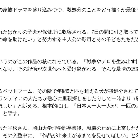
家族ドラマを盛り込みつつ、殺処分のことをどう描くか最後
たばかりの子犬が保健所に収容される。7日の間に引き取って
の命を助けたい」と努力する主人公の彰司とその子どもたちだ
うのがこの作品の核になっている。「戦争やテロを生み出す
となり、その記憶が次世代へと受け継がれる。そんな愛情の連
ットブーム。その陰で年間5万匹を超える犬が殺処分されてい
ボランティアの人たちが熱心に里親探しをしたりして一時より（
ほしい」と訴える。根本的には、「日本人一人一人が、一匹の
」と話す。
た平松さん。岡山大学理学部卒業後、就職のために上京した
。その入塾中に、「作品が出来上がるまでを見せてほしい」と