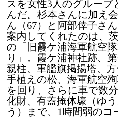
スを女性3人のグループ
んだ。杉本さんに加え会
ん（67）と阿部倖子さん
案内してくれたのは、茨
の「旧霞ケ浦海軍航空隊
り」。霞ケ浦神社跡、第
親柱、軍艦旗掲揚塔、方
手植えの松、海軍航空殉
を回り、さらに車で数分
化財、有蓋掩体壕（ゆ
う）まで、1時間弱のコ