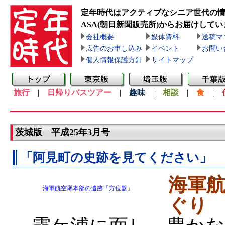
定年時代はアクティブなシニア世代の
ASA(朝日新聞販売所)
からお届けしてい
会社概要
媒体資料
送稿マ
広告のお申し込み
イベント
お問い
個人情報保護方針
サイトマップ
旅行
|
日帰りバスツアー
|
趣味
|
相談
|
食
|
茨城版 平成25年3月号
「阿見町の史跡を見てください」
海軍
海軍航空隊本部の遺跡「方位盤」
ぐり