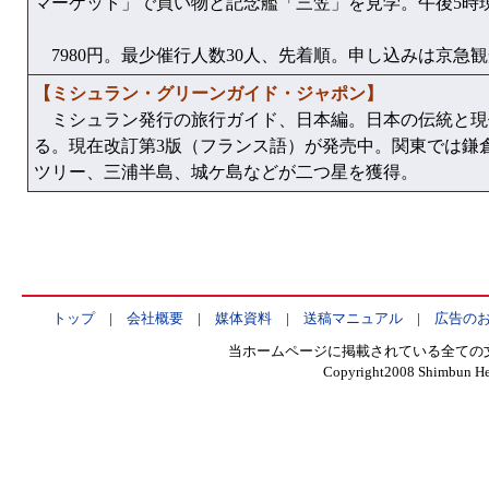
マーケット」で買い物と記念艦「三笠」を見学。午後5時
7980円。最少催行人数30人、先着順。申し込みは京急観光(株) 
【ミシュラン・グリーンガイド・ジャポン】
ミシュラン発行の旅行ガイド、日本編。日本の伝統と現
る。現在改訂第3版（フランス語）が発売中。関東では鎌
ツリー、三浦半島、城ケ島などが二つ星を獲得。
トップ
|
会社概要
|
媒体資料
|
送稿マニュアル
|
広告の
当ホームページに掲載されている全ての
Copyright2008 Shimbun Hen