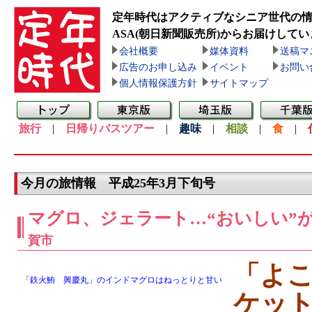
定年時代はアクティブなシニア世代の
ASA(朝日新聞販売所)
からお届けしてい
会社概要
媒体資料
送稿マ
広告のお申し込み
イベント
お問い
個人情報保護方針
サイトマップ
旅行
|
日帰りバスツアー
|
趣味
|
相談
|
食
|
今月の旅情報 平成25年3月下旬号
マグロ、ジェラート…“おいしい”
賀市
「よ
「鉄火鮪 興慶丸」のインドマグロはねっとりと甘い
ケッ