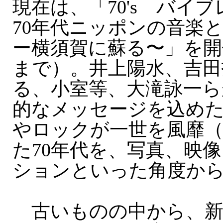
現在は、「70's バイ
70年代ニッポンの音楽
ー横須賀に蘇る〜」を開
まで）。井上陽水、吉田
る、小室等、大滝詠一ら
的なメッセージを込め
やロックが一世を風靡
た70年代を、写真、映
ションといった角度か
古いものの中から、新