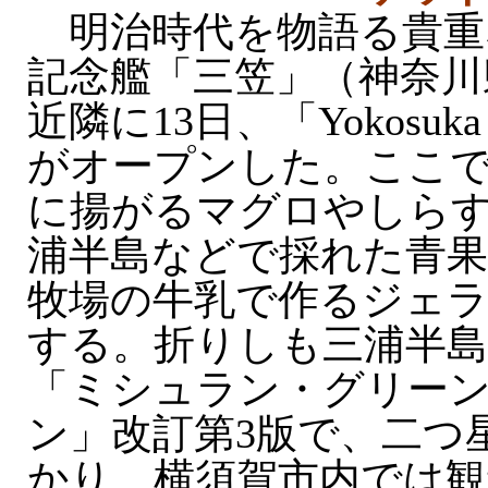
明治時代を物語る貴重
記念艦「三笠」（神奈川
近隣に13日、「Yokosuka 
がオープンした。ここ
に揚がるマグロやしら
浦半島などで採れた青果
牧場の牛乳で作るジェ
する。折りしも三浦半
「ミシュラン・グリー
ン」改訂第3版で、二つ
かり。横須賀市内では観