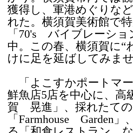
獲得し、軍港めぐりな
れた。横須賀美術館で特
「70's バイブレーシ
中。この春、横須賀に“
けに足を延ばしてみま
「よこすかポートマー
鮮魚店5店を中心に、高
賀 晃進」、採れたて
「Farmhouse Gard
る「和食レストラン な