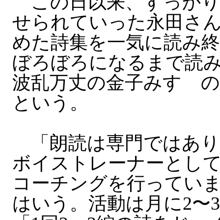
この日以来、すっかり
せられていった永田さ
めた詩集を一気に読み
ぼろぼろになるまで読
波乱万丈の金子みすゞの
という。
「朗読は専門ではあり
ボイストレーナーとし
コーチングを行ってい
はいう。活動は月に2〜