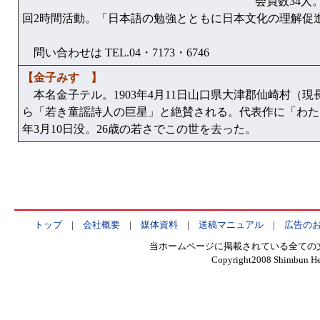
会員数34人。
回2時間活動。「日本語の勉強とともに日本文化の理解促
問い合わせは TEL.04・7173・6746
【金子みすゞ】
本名金子テル。1903年4月11日山口県大津郡仙崎村（
ら「若き童謡詩人の巨星」と絶賛される。代表作に「わたし
年3月10日没。26歳の若さでこの世を去った。
トップ
|
会社概要
|
媒体資料
|
送稿マニュアル
|
広告の
当ホームページに掲載されている全ての
Copyright2008 Shimbun Hen