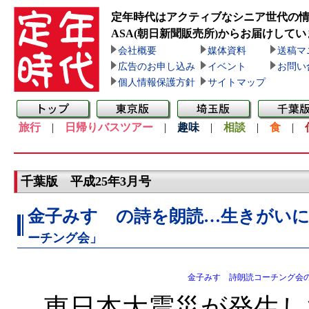
定年時代はアクティブなシニア世代の
ASA(朝日新聞販売所)
からお届けしてい
会社概要
媒体資料
送稿マ
広告のお申し込み
イベント
お問い
個人情報保護方針
サイトマップ
旅行
|
日帰りバスツアー
|
趣味
|
相談
|
食
|
千葉版 平成25年3月号
金子みすゞの詩を朗読…生きがい
ーチング会」
金子みすゞ詩朗読コーチング会
東日本大震災が発生して