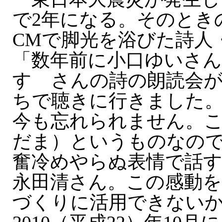
で2年になる。そのとき
CMで脚光を浴びた詩人
「数年前に小口ゆいさ
すゞさんの詩の朗読会
ちで聴きに行きました
今も忘れられません。
だま）というものなの
奮冷めやらぬ表情で話
永田清さん。この感動
づくりに活用できない