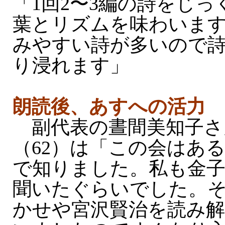
「1回2〜3編の詩をじ
葉とリズムを味わいま
みやすい詩が多いので
り浸れます」
朗読後、あすへの活力
副代表の晝間美知子さ
（62）は「この会はあ
で知りました。私も金
聞いたぐらいでした。
かせや宮沢賢治を読み