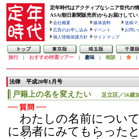
定年時代はアクティブなシニア世代の
ASA(朝日新聞販売所)
からお届けしてい
会社概要
媒体資料
送稿マ
広告のお申し込み
イベント
お問い
個人情報保護方針
サイトマップ
旅行
|
おすすめ特選ツアー
|
趣味
|
相談
|
食
法律 平成20年1月号
戸籍上の名を変えたい
足立区／56歳
わたしの名前について
に易者にみてもらった