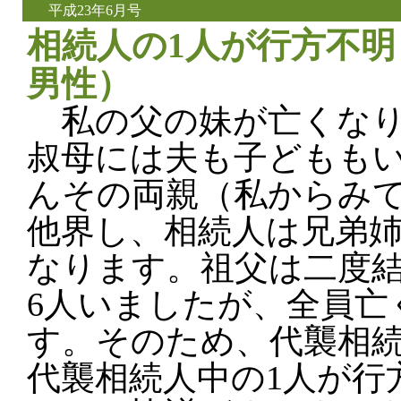
平成23年6月号
相続人の1人が行方不明
男性）
私の父の妹が亡くなり
叔母には夫も子どもも
んその両親（私からみ
他界し、相続人は兄弟
なります。祖父は二度
6人いましたが、全員亡
す。そのため、代襲相
代襲相続人中の1人が行