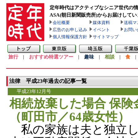
定年時代はアクティブなシニア世代の
ASA(朝日新聞販売所)
からお届けしてい
会社概要
媒体資料
送稿マ
広告のお申し込み
イベント
お問い
個人情報保護方針
サイトマップ
旅行
|
おすすめ特選ツアー
|
趣味
|
相談
|
食
法律 平成23年過去の記事一覧
平成23年12月号
相続放棄した場合 保険
（町田市／64歳女性）
私の家族は夫と独立し