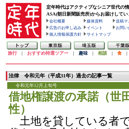
定年時代はアクティブなシニア世代の
ASA(朝日新聞販売所)
からお届けしてい
会社概要
媒体資料
送稿マ
広告のお申し込み
イベント
お問い
個人情報保護方針
サイトマップ
旅行
|
おすすめ特選ツアー
|
趣味
|
相談
|
食
法律 令和元年（平成31年）過去の記事一覧
令和元年12月上旬号
借地権譲渡の承諾（世田
性）
土地を貸している者で