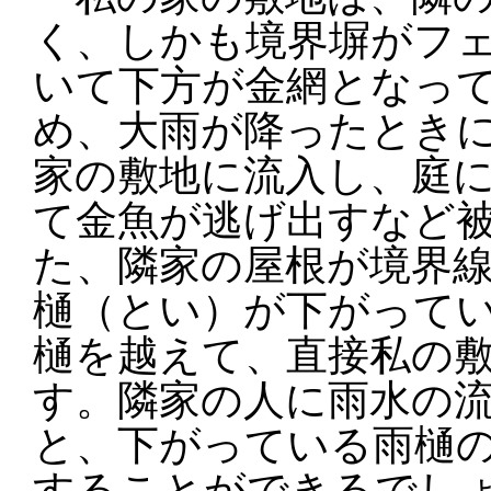
く、しかも境界塀がフ
いて下方が金網となっ
め、大雨が降ったとき
家の敷地に流入し、庭
て金魚が逃げ出すなど
た、隣家の屋根が境界
樋（とい）が下がって
樋を越えて、直接私の
す。隣家の人に雨水の
と、下がっている雨樋
することができるでし