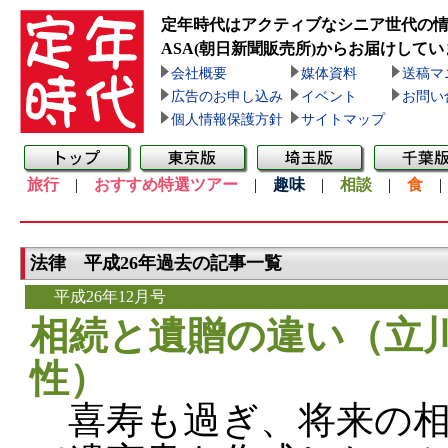
定年時代はアクティブなシニア世代の
ASA(朝日新聞販売所)
からお届けしてい
会社概要
媒体資料
送稿マ
広告のお申し込み
イベント
お問い
個人情報保護方針
サイトマップ
旅行
|
おすすめ特選ツアー
|
趣味
|
相談
|
食
法律 平成26年過去の記事一覧
平成26年12月号
相続と遺贈の違い（立川
性）
喜寿も過ぎ、将来の相