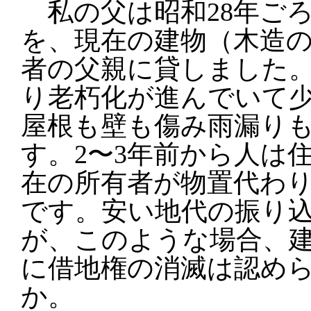
私の父は昭和28年ごろ
を、現在の建物（木造
者の父親に貸しました
り老朽化が進んでいて
屋根も壁も傷み雨漏り
す。2〜3年前から人は
在の所有者が物置代わ
です。安い地代の振り
が、このような場合、
に借地権の消滅は認め
か。