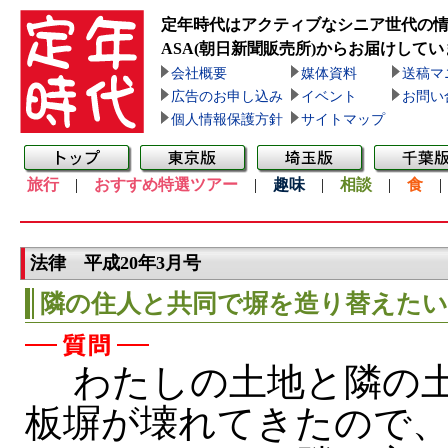
定年時代はアクティブなシニア世代の
ASA(朝日新聞販売所)
からお届けしてい
会社概要
媒体資料
送稿マ
広告のお申し込み
イベント
お問い
個人情報保護方針
サイトマップ
旅行
|
おすすめ特選ツアー
|
趣味
|
相談
|
食
法律 平成20年3月号
隣の住人と共同で塀を造り替えたい
わたしの土地と隣の
板塀が壊れてきたので