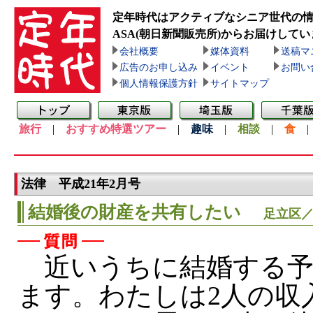
定年時代はアクティブなシニア世代の
ASA(朝日新聞販売所)
からお届けしてい
会社概要
媒体資料
送稿マ
広告のお申し込み
イベント
お問い
個人情報保護方針
サイトマップ
旅行
|
おすすめ特選ツアー
|
趣味
|
相談
|
食
法律 平成21年2月号
結婚後の財産を共有したい
足立区／
近いうちに結婚する
ます。わたしは2人の収