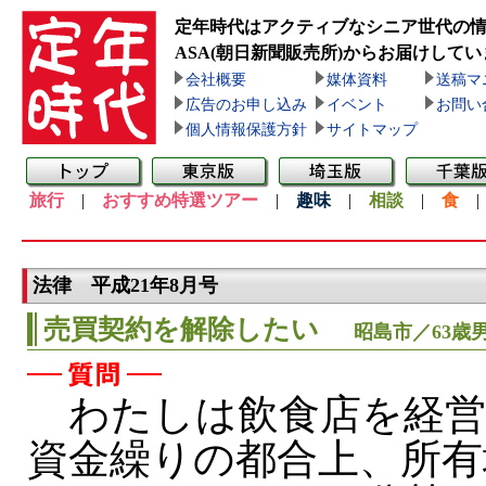
定年時代はアクティブなシニア世代の
ASA(朝日新聞販売所)
からお届けしてい
会社概要
媒体資料
送稿マ
広告のお申し込み
イベント
お問い
個人情報保護方針
サイトマップ
旅行
|
おすすめ特選ツアー
|
趣味
|
相談
|
食
法律 平成21年8月号
売買契約を解除したい
昭島市／63歳
わたしは飲食店を経
資金繰りの都合上、所有