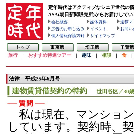
定年時代はアクティブなシニア世代の
ASA(朝日新聞販売所)
からお届けしてい
会社概要
媒体資料
送稿マ
広告のお申し込み
イベント
お問い
個人情報保護方針
サイトマップ
旅行
|
おすすめ特選ツアー
|
趣味
|
相談
|
食
法律 平成25年6月号
建物賃貸借契約の特約
世田谷区／30
私は現在、マンション
しています。契約時、契