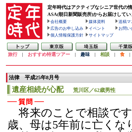
定年時代はアクティブなシニア世代の
ASA(朝日新聞販売所)
からお届けしてい
会社概要
媒体資料
送稿マ
広告のお申し込み
イベント
お問い
個人情報保護方針
サイトマップ
旅行
|
おすすめ特選ツアー
|
趣味
|
相談
|
食
法律 平成25年8月号
遺産相続が心配
荒川区／62歳男性
将来のことで相談です。
歳、母は5年前に亡くな