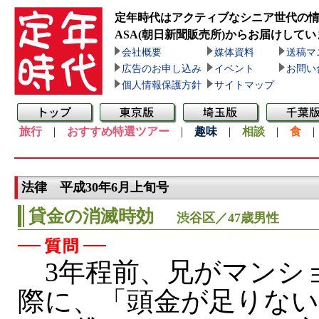
定年時代はアクティブなシニア世代の
ASA(朝日新聞販売所)
からお届けしてい
会社概要
媒体資料
送稿マ
広告のお申し込み
イベント
お問い
個人情報保護方針
サイトマップ
旅行
|
おすすめ特選ツアー
|
趣味
|
相談
|
食
法律 平成30年6月上旬号
貸金の消滅時効
渋谷区／47歳男性
3年程前、兄がマンシ
際に、「頭金が足りない