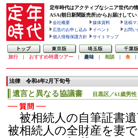
定年時代はアクティブなシニア世代の
ASA(朝日新聞販売所)
からお届けしてい
会社概要
媒体資料
送稿マ
広告のお申し込み
イベント
お問い
個人情報保護方針
サイトマップ
旅行
|
おすすめ特選ツアー
|
趣味
|
相談
|
食
法律 令和4年2月下旬号
遺言と異なる協議書
目黒区／61歳男性
被相続人の自筆証書遺
被相続人の全財産を妻で