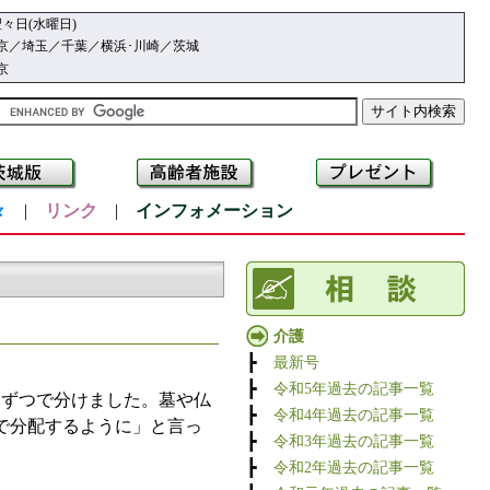
々日(水曜日)
京／埼玉／千葉／横浜･川崎／茨城
京
々
|
リンク
|
インフォメーション
介護
┣
最新号
┣
令和5年過去の記事一覧
1ずつで分けました。墓や仏
┣
令和4年過去の記事一覧
で分配するように」と言っ
┣
令和3年過去の記事一覧
┣
令和2年過去の記事一覧