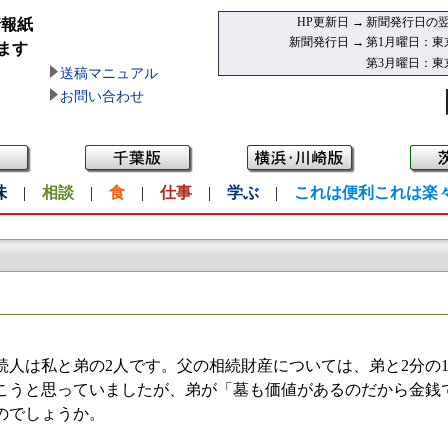
HP更新日 →
新聞発行日の翌
情報紙
新聞発行日 →
第1月曜日：東
ます
第3月曜日：東
送稿マニュアル
お問い合わせ
味
|
相談
|
食
|
仕事
|
学ぶ
|
これは便利これは楽
人は私と弟の2人です。父の相続財産については、弟と2分の
こうと思っていましたが、弟が「墓も価値があるのだから金銭
のでしょうか。