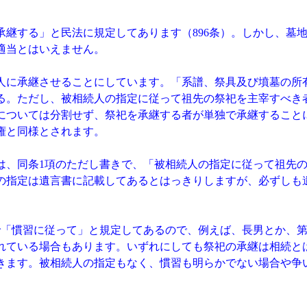
継する」と民法に規定してあります（896条）。しかし、墓
適当とはいえません。
に承継させることにしています。「系譜、祭具及び墳墓の所
る。ただし、被相続人の指定に従って祖先の祭祀を主宰すべき
地については分割せず、祭祀を承継する者が単独で承継すること
権と同様とされます。
、同条1項のただし書きで、「被相続人の指定に従って祖先の
の指定は遺言書に記載してあるとはっきりしますが、必ずしも
「慣習に従って」と規定してあるので、例えば、長男とか、第
れている場合もあります。いずれにしても祭祀の承継は相続と
きます。被相続人の指定もなく、慣習も明らかでない場合や争