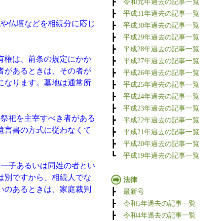
┣
令和元年過去の記事一覧
┣
平成31年過去の記事一覧
地や仏壇などを相続分に応じ
┣
平成30年過去の記事一覧
┣
平成29年過去の記事一覧
┣
平成28年過去の記事一覧
有権は、前条の規定にかか
┣
平成27年過去の記事一覧
者があるときは、その者が
┣
平成26年過去の記事一覧
になります。墓地は通常所
┣
平成25年過去の記事一覧
┣
平成24年過去の記事一覧
┣
平成23年過去の記事一覧
祭祀を主宰すべき者がある
┣
平成22年過去の記事一覧
遺言書の方式に従わなくて
┣
平成21年過去の記事一覧
┣
平成20年過去の記事一覧
┗
平成19年過去の記事一覧
一子あるいは同姓の者とい
は別ですから、相続人でな
法律
いのあるときは、家庭裁判
┣
最新号
┣
令和5年過去の記事一覧
┣
令和4年過去の記事一覧