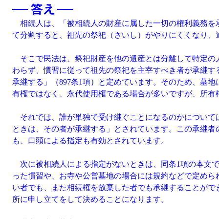
相続人は、「被相続人の財産に属した一切の権利義務を承
て分割すると、祖先の祭祀（さいし）がやりにくくなり、
そこで民法は、祭祀財産を他の遺産とは分離して特定の人
わらず、慣習に従って祖先の祭祀を主宰すべき者が承継す
承継する」（897条1項）と定めています。そのため、墓
有権ではなく、永代使用権である場合が多いですが、所有
それでは、誰が単独で受け継ぐことになるのかについては
ときは、その者が承継する」とされています。この承継者
も、口頭による指定も有効とされています。
次に被相続人による指定がないときは、同条1項の本文で
った慣習や、お寺や公営墓地の場合には規約などで定めら
い者でも、また相続権を放棄した者でも承継することがで
所に申し立てをして決めることになります。