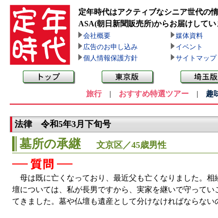
定年時代はアクティブなシニア世代の
ASA(朝日新聞販売所)
からお届けしてい
会社概要
媒体資料
広告のお申し込み
イベント
個人情報保護方針
サイトマップ
旅行
|
おすすめ特選ツアー
|
趣
法律 令和5年3月下旬号
墓所の承継
文京区／45歳男性
母は既に亡くなっており、最近父も亡くなりました。相続
壇については、私が長男ですから、実家を継いで守ってい
てきました。墓や仏壇も遺産として分けなければならない