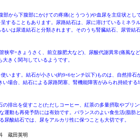
側腹部から下腹部にかけての疼痛(とうつう)や血尿を主症状と
害を呈することもあります。尿路結石は、尿に溶けているミネラ
石あるいは尿道結石と分類されます。そのうち腎臓結石、尿管結
狭窄=きょうさく、前立腺肥大など)、尿酸代謝異常(痛風など
も大きく関与しているようです。
使います。結石が小さい(約9×6センチ以下)ものは、自然排石
きい場合、結石による尿路閉塞、腎機能障害がみられ持続する
の排出を促すこと(ただしコーヒー、紅茶の多量摂取やプリン
度な運動も再発予防には有効です。バランスのよい食生活(脂肪
こる尿酸結石では、尿をアルカリ性に保つことも大切です。
科 蔵田英明