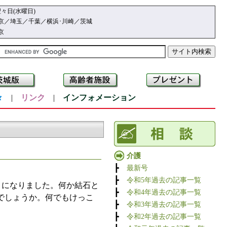
々日(水曜日)
京／埼玉／千葉／横浜･川崎／茨城
京
々
|
リンク
|
インフォメーション
介護
┣
最新号
┣
令和5年過去の記事一覧
うになりました。何か結石と
┣
令和4年過去の記事一覧
でしょうか。何でもけっこ
┣
令和3年過去の記事一覧
┣
令和2年過去の記事一覧