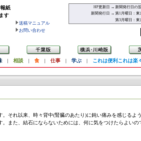
HP更新日 →
新聞発行日の翌
情報紙
新聞発行日 →
第1月曜日：東
ます
第3月曜日：東
送稿マニュアル
お問い合わせ
味
|
相談
|
食
|
仕事
|
学ぶ
|
これは便利これは楽
。それ以来、時々背中(腎臓のあたり)に鈍い痛みを感じるよ
す。また、結石にならないためには、何に気をつけたらよいの