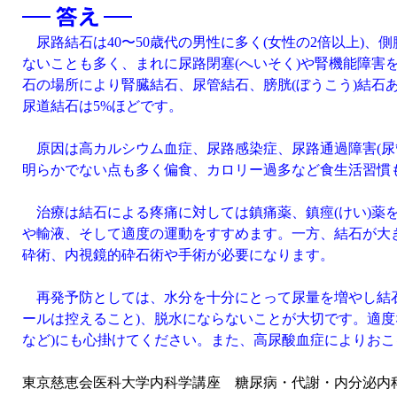
尿路結石は40〜50歳代の男性に多く(女性の2倍以上)、
ないことも多く、まれに尿路閉塞(へいそく)や腎機能障
石の場所により腎臓結石、尿管結石、膀胱(ぼうこう)結
尿道結石は5%ほどです。
原因は高カルシウム血症、尿路感染症、尿路通過障害(尿管
明らかでない点も多く偏食、カロリー過多など食生活習慣
治療は結石による疼痛に対しては鎮痛薬、鎮痙(けい)薬を
や輸液、そして適度の運動をすすめます。一方、結石が大
砕術、内視鏡的砕石術や手術が必要になります。
再発予防としては、水分を十分にとって尿量を増やし結石
ールは控えること)、脱水にならないことが大切です。適
など)にも心掛けてください。また、高尿酸血症によりお
東京慈恵会医科大学内科学講座 糖尿病・代謝・内分泌内