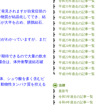
┣
令和元年過去の記事一覧
┣
平成31年過去の記事一覧
して発見されますが自覚症状の
┣
平成30年過去の記事一覧
ル物質が結晶化してでき、結
┣
平成29年過去の記事一覧
石が大半を占め、膀胱結石、
┣
平成28年過去の記事一覧
┣
平成27年過去の記事一覧
┣
平成26年過去の記事一覧
)がわかっていますが、まだ
┣
平成25年過去の記事一覧
┣
平成24年過去の記事一覧
┣
平成23年過去の記事一覧
が期待できるので大量の飲水
┣
平成22年過去の記事一覧
場合は、体外衝撃波結石破
┣
平成21年過去の記事一覧
┣
平成20年過去の記事一覧
┗
平成19年過去の記事一覧
体、シュウ酸を多く含むビ
と動物性タンパク質を控える
法律
┣
最新号
┣
令和5年過去の記事一覧
┣
令和4年過去の記事一覧