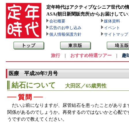
定年時代はアクティブなシニア世代の
ASA(朝日新聞販売所)
からお届けしてい
会社概要
媒体資料
広告のお申し込み
イベント
個人情報保護方針
サイトマップ
旅行
|
おすすめ特選ツアー
|
趣
医療 平成20年7月号
結石について
大田区／65歳男性
だいぶ前になりますが、尿管結石を患ったことがあります
関係があるのでしょうか。再発するのではないかと心配で
うですので教えてください。