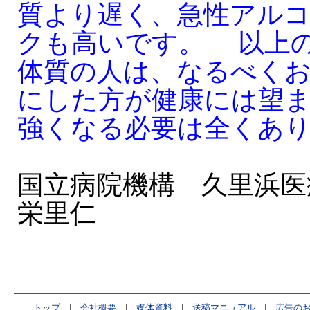
質より遅く、急性アル
クも高いです。 以上
体質の人は、なるべく
にした方が健康には望
強くなる必要は全くあ
国立病院機構 久里浜医
栄里仁
トップ
|
会社概要
|
媒体資料
|
送稿マニュアル
|
広告の