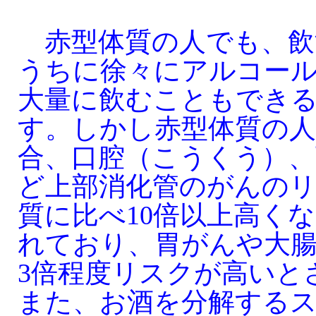
赤型体質の人でも、飲
うちに徐々にアルコー
大量に飲むこともでき
す。しかし赤型体質の
合、口腔（こうくう）、
ど上部消化管のがんの
質に比べ10倍以上高く
れており、胃がんや大
3倍程度リスクが高いと
また、お酒を分解する