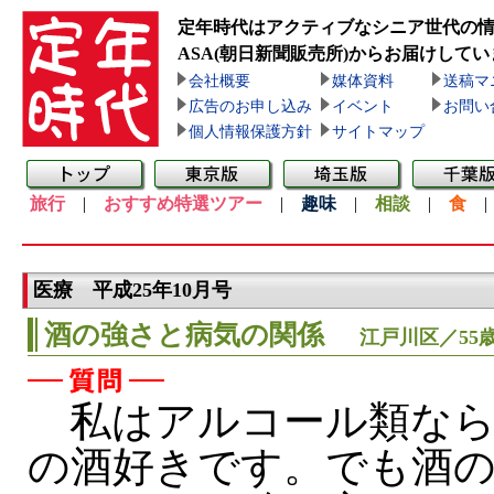
定年時代はアクティブなシニア世代の
ASA(朝日新聞販売所)
からお届けしてい
会社概要
媒体資料
送稿マ
広告のお申し込み
イベント
お問い
個人情報保護方針
サイトマップ
旅行
|
おすすめ特選ツアー
|
趣味
|
相談
|
食
医療 平成25年10月号
酒の強さと病気の関係
江戸川区／55
私はアルコール類なら
の酒好きです。でも酒