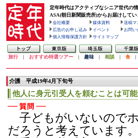
定年時代はアクティブなシニア世代の
ASA(朝日新聞販売所)
からお届けしてい
会社概要
媒体資料
送稿マ
広告のお申し込み
イベント
お問い
個人情報保護方針
サイトマップ
旅行
|
おすすめ特選ツアー
|
趣味
|
相談
|
食
介護 平成19年4月下旬号
他人に身元引受人を頼むことは可能
子どもがいないのでホ
だろうと考えています